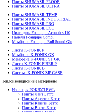
Плиты SHUMASIL FLOOR
Плиты SHUMASIL ULTRA
Плиты SHUMASIL TEMP
Плиты SHUMASIL INDUSTRIAL
Плиты SHUMASIL PRO
Плиты SHUMASIL ECO
Цилиндры Foampipe Acoustics 110
Панели Foampipe Combi
Мембрана Foampipe Roll Sound Glu
Листы K-FONIK P
Мембрана K-FONIK GK
Мембрана K-FONIK ST GK
Листы K-FONIK FIBER P
Листы K-FONIK B
Система K-FONIK ZIP CASE
Теплоизоляционные материалы
Изоляция РОКВУЛ RWL
Плиты Лайт Баттс
Плиты Акустик Баттс
Плиты Кавити Баттс
Плиты Венти Баттс