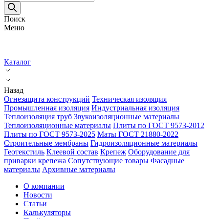
товаров
Поиск
Меню
Каталог
Назад
Огнезащита конструкций
Техническая изоляция
Промышленная изоляция
Индустриальная изоляция
Теплоизоляция труб
Звукоизоляционные материалы
Теплоизоляционные материалы
Плиты по ГОСТ 9573-2012
Плиты по ГОСТ 9573-2025
Маты ГОСТ 21880-2022
Строительные мембраны
Гидроизоляционные материалы
Геотекстиль
Клеевой состав
Крепеж
Оборудование для
приварки крепежа
Сопутствующие товары
Фасадные
материалы
Архивные материалы
О компании
Новости
Статьи
Калькуляторы