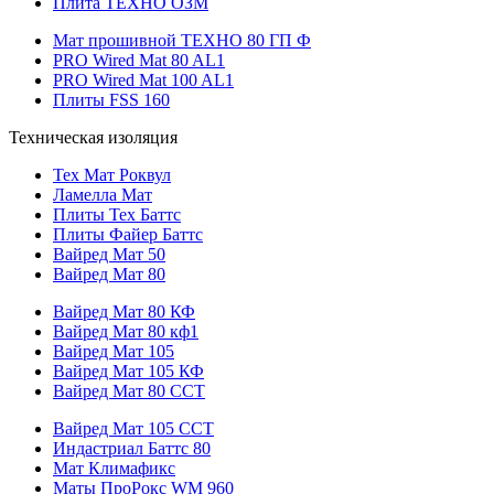
Плита ТЕХНО ОЗМ
Мат прошивной ТЕХНО 80 ГП Ф
PRO Wired Mat 80 AL1
PRO Wired Mat 100 AL1
Плиты FSS 160
Техническая изоляция
Тех Мат Роквул
Ламелла Мат
Плиты Тех Баттс
Плиты Файер Баттс
Вайред Мат 50
Вайред Мат 80
Вайред Мат 80 КФ
Вайред Мат 80 кф1
Вайред Мат 105
Вайред Мат 105 КФ
Вайред Мат 80 ССТ
Вайред Мат 105 ССТ
Индастриал Баттс 80
Мат Климафикс
Маты ПроРокс WM 960