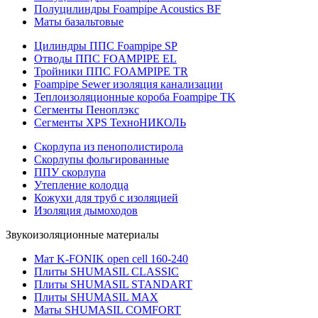
Полуцилиндры Foampipe Acoustics BF
Маты базальтовые
Цилиндры ППС Foampipe SP
Отводы ППС FOAMPIPE EL
Тройники ППС FOAMPIPE TR
Foampipe Sewer изоляция канализации
Теплоизоляционные короба Foampipe TK
Сегменты Пеноплэкс
Сегменты XPS ТехноНИКОЛЬ
Скорлупа из пенополистирола
Скорлупы фольгированные
ППУ скорлупа
Утепление колодца
Кожухи для труб с изоляцией
Изоляция дымоходов
Звукоизоляционные материалы
Мат K-FONIK open cell 160-240
Плиты SHUMASIL CLASSIC
Плиты SHUMASIL STANDART
Плиты SHUMASIL MAX
Маты SHUMASIL COMFORT