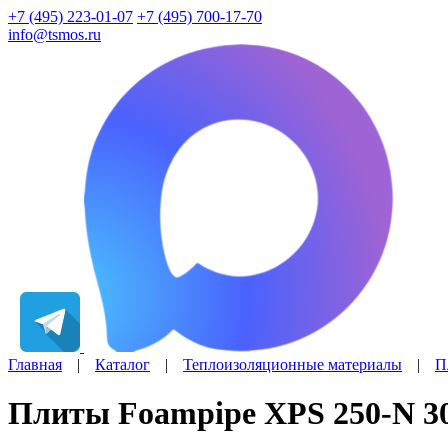
+7 (495) 223-01-07
+7 (495) 700-17-70
info@tsmos.ru
Главная
|
Каталог
|
Теплоизоляционные материалы
|
П
Плиты Foampipe XPS 250-N 3