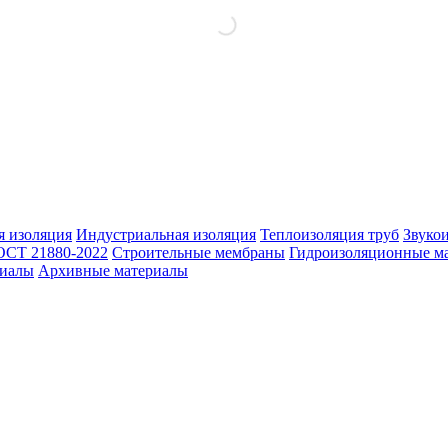
 изоляция
Индустриальная изоляция
Теплоизоляция труб
Звуко
ОСТ 21880-2022
Строительные мембраны
Гидроизоляционные м
риалы
Архивные материалы