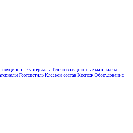
изоляционные материалы
Теплоизоляционные материалы
атериалы
Геотекстиль
Клеевой состав
Крепеж
Оборудование