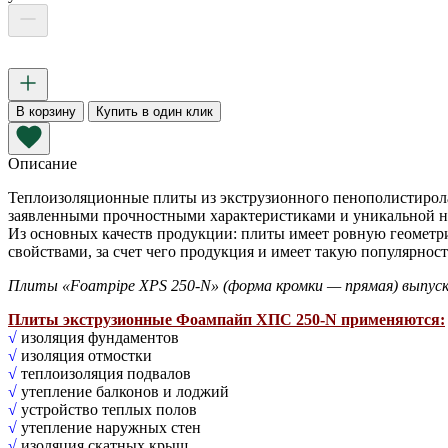
В корзину
Купить в один клик
Описание
Теплоизоляционные плиты из экструзионного пенополистирола
заявленными прочностными характеристиками и уникальной ни
Из основных качеств продукции: плиты имеет ровную геомет
свойствами, за счет чего продукция и имеет такую популярност
Плиты «Foampipe XPS 250-N» (форма кромки — прямая) выпуск
Плиты экструзионные Фоампайп ХПС 250-N применяются:
√
изоляция фундаментов
√
изоляция отмостки
√
теплоизоляция подвалов
√
утепление балконов и лоджий
√
устройство теплых полов
√
утепление наружных стен
√
изоляция скатных крыш