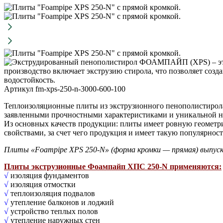
Артикул fm-xps-250-n-3000-600-100
Теплоизоляционные плиты из экструзионного пенополистирола
заявленными прочностными характеристиками и уникальной ни
Из основных качеств продукции: плиты имеет ровную геомет
свойствами, за счет чего продукция и имеет такую популярност
Плиты «Foampipe XPS 250-N» (форма кромки — прямая) выпуск
Плиты экструзионные Фоампайп ХПС 250-N применяются:
√
изоляция фундаментов
√
изоляция отмостки
√
теплоизоляция подвалов
√
утепление балконов и лоджий
√
устройство теплых полов
√
утепление наружных стен