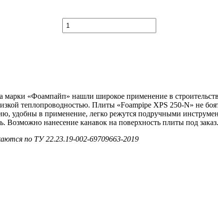
Количество
товара
Плиты
Foampipe
XPS
250-
N
3000х600х100
мм
 марки «Фоампайп» нашли широкое применение в строительстве 
зкой теплопроводностью. Плиты «Foampipe XPS 250-N» не боят
рию, удобны в применение, легко режутся подручными инструм
ь. Возможно нанесение канавок на поверхность плиты под заказ.
аются по ТУ 22.23.19-002-69709663-2019