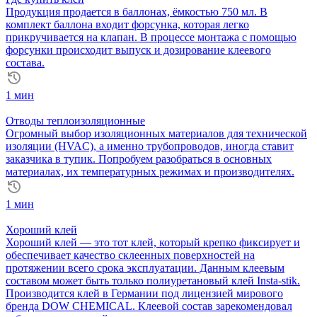
Продукция продается в баллонах, ёмкостью 750 мл. В
комплект баллона входит форсунка, которая легко
прикручивается на клапан. В процессе монтажа с помощью
форсунки происходит выпуск и дозирование клеевого
состава.
1 мин
Отводы теплоизоляционные
Огромный выбор изоляционных материалов для технической
изоляции (HVAC), а именно трубопроводов, иногда ставит
заказчика в тупик. Попробуем разобраться в основных
материалах, их температурных режимах и производителях.
1 мин
Хороший клей
Хороший клей — это тот клей, который крепко фиксирует и
обеспечивает качество склеенных поверхностей на
протяжении всего срока эксплуатации. Данным клеевым
составом может быть только полиуретановый клей Insta-stik.
Производится клей в Германии под лицензией мирового
бренда DOW CHEMICAL. Клеевой состав зарекомендовал