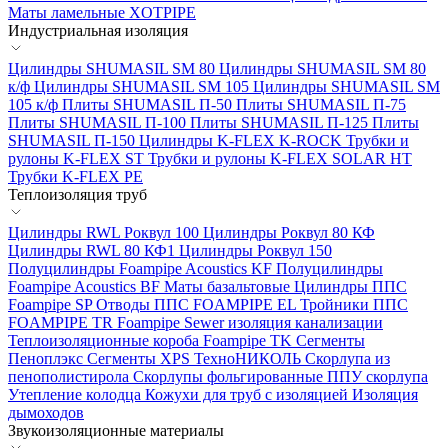
Маты ламельные XOTPIPE
Индустриальная изоляция
Цилиндры SHUMASIL SM 80
Цилиндры SHUMASIL SM 80
к/ф
Цилиндры SHUMASIL SM 105
Цилиндры SHUMASIL SM
105 к/ф
Плиты SHUMASIL П-50
Плиты SHUMASIL П-75
Плиты SHUMASIL П-100
Плиты SHUMASIL П-125
Плиты
SHUMASIL П-150
Цилиндры K-FLEX K-ROCK
Трубки и
рулоны K-FLEX ST
Трубки и рулоны K-FLEX SOLAR HT
Трубки K-FLEX PE
Теплоизоляция труб
Цилиндры RWL Роквул 100
Цилиндры Роквул 80 КФ
Цилиндры RWL 80 КФ1
Цилиндры Роквул 150
Полуцилиндры Foampipe Acoustics KF
Полуцилиндры
Foampipe Acoustics BF
Маты базальтовые
Цилиндры ППС
Foampipe SP
Отводы ППС FOAMPIPE EL
Тройники ППС
FOAMPIPE TR
Foampipe Sewer изоляция канализации
Теплоизоляционные короба Foampipe TK
Сегменты
Пеноплэкс
Сегменты XPS ТехноНИКОЛЬ
Скорлупа из
пенополистирола
Скорлупы фольгированные
ППУ скорлупа
Утепление колодца
Кожухи для труб с изоляцией
Изоляция
дымоходов
Звукоизоляционные материалы