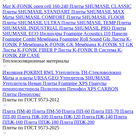
Мат K-FONIK open cell 160-240
Плиты SHUMASIL CLASSIC
Плиты SHUMASIL STANDART
Плиты SHUMASIL MAX
Маты SHUMASIL COMFORT
Плиты SHUMASIL FLOOR
Плиты SHUMASIL ULTRA
Плиты SHUMASIL TEMP
Плиты
SHUMASIL INDUSTRIAL
Плиты SHUMASIL PRO
Плиты
SHUMASIL ECO
Цилиндры Foampipe Acoustics 110
Панели
Foampipe Combi
Мембрана Foampipe Roll Sound Glu
Листы K-
FONIK P
Мембрана K-FONIK GK
Мембрана K-FONIK ST GK
Листы K-FONIK FIBER P
Листы K-FONIK B
Система K-
FONIK ZIP CASE
Теплоизоляционные материалы
Изоляция РОКВУЛ RWL
Утеплитель ТН-Стекловолокно
Маты и плиты URSA GEO
Утеплитель SHUMASIL
Утеплитель Неман
Плиты Foampipe XPS
Гранулы
пенополистирола
Полиэтилен Пенофол
XPS CARBON
Плиты Пеноплэкс
Плиты по ГОСТ 9573-2012
Плита ПМ-40
Плита ПМ-50
Плита ПП-60
Плита ПП-70
Плита
ПП-80
Плита ПЖ-100
Плита ПЖ-120
Плита ПЖ-140
Плита
ППЖ-160
Плита ППЖ-180
Плита ППЖ-200
Плиты по ГОСТ 9573-2025