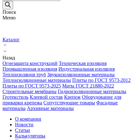
товаров
Поиск
Меню
Каталог
Назад
Огнезащита конструкций
Техническая изоляция
Промышленная изоляция
Индустриальная изоляция
Теплоизоляция труб
Звукоизоляционные материалы
Теплоизоляционные материалы
Плиты по ГОСТ 9573-2012
Плиты по ГОСТ 9573-2025
Маты ГОСТ 21880-2022
Строительные мембраны
Гидроизоляционные материалы
Геотекстиль
Клеевой состав
Крепеж
Оборудование для
приварки крепежа
Сопутствующие товары
Фасадные
материалы
Архивные материалы
О компании
Новости
Статьи
Калькуляторы