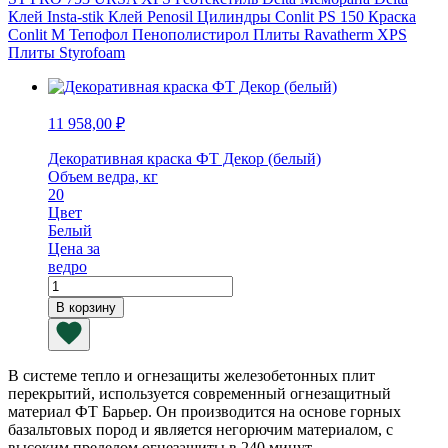
Клей Insta-stik
Клей Penosil
Цилиндры Conlit PS 150
Краска
Conlit М
Тепофол
Пенополистирол
Плиты Ravatherm XPS
Плиты Styrofoam
11 958,00
₽
Декоративная краска ФТ Декор (белый)
Объем ведра, кг
20
Цвет
Белый
Цена за
ведро
Количество
товара
В корзину
Декоративная
краска
ФТ
Декор
В системе тепло и огнезащиты железобетонных плит
(белый)
перекрытий, используется современный огнезащитный
материал ФТ Барьер. Он производится на основе горных
базальтовых пород и является негорючим материалом, с
высоким пределом огнезащиты в 240 минут.