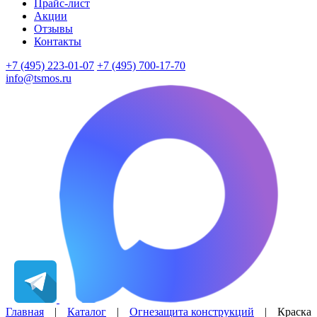
Прайс-лист
Акции
Отзывы
Контакты
+7 (495) 223-01-07
+7 (495) 700-17-70
info@tsmos.ru
Главная
|
Каталог
|
Огнезащита конструкций
|
Краска