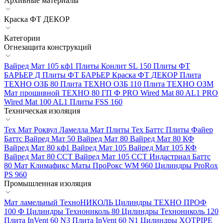
Архивные материалы
Краска ФТ ДЕКОР
Категории
Огнезащита конструкций
Вайред Мат 105 кф1
Плиты Конлит SL 150
Плиты ФТ
БАРЬЕР Д
Плиты ФТ БАРЬЕР
Краска ФТ ДЕКОР
Плита
ТЕХНО ОЗБ 80
Плита ТЕХНО ОЗБ 110
Плита ТЕХНО ОЗМ
Мат прошивной ТЕХНО 80 ГП Ф
PRO Wired Mat 80 AL1
PRO
Wired Mat 100 AL1
Плиты FSS 160
Техническая изоляция
Тех Мат Роквул
Ламелла Мат
Плиты Тех Баттс
Плиты Файер
Баттс
Вайред Мат 50
Вайред Мат 80
Вайред Мат 80 КФ
Вайред Мат 80 кф1
Вайред Мат 105
Вайред Мат 105 КФ
Вайред Мат 80 ССТ
Вайред Мат 105 ССТ
Индастриал Баттс
80
Мат Климафикс
Маты ПроРокс WM 960
Цилиндры ProRox
PS 960
Промышленная изоляция
Мат ламельный ТехноНИКОЛЬ
Цилиндры ТЕХНО ПРОФ
100 Ф
Цилиндры Технониколь 80
Цилиндры Технониколь 120
Плита InVent 60 N3
Плита InVent 60 N1
Цилиндры XOTPIPE