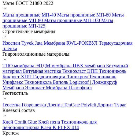
Маты ГОСТ 21880-2022
Маты прошивные МП-40
Маты прошивные МП-60
Маты
прошивные МП-80
Маты прошивные МП-100
Маты
прошивные МП-125
Строительные мембраны
Изоспан
Tyvek
Juta
Мембрана RWL-РОКВУЛ
Термоусадочная
пленка
Гидроизоляционные материалы
ТПО мембрана
ЭПДМ мембрана
ПВХ мембрана
Битумный
материал
Битумная мастика
Техноэласт ЭПП
Технониколь
Бикрост ХПП
Гидроизоляция Линокром
Технониколь
Унифлекс
Технониколь Биполь
Logicroof | Лоджикруф
Мембрана Экопласт
Мембрана Пластфоил
Геотекстиль
Геосетка
Георешетка
Дрениз
TenCate Polyfelt
Дорнит
Typar
Клеевой состав
Клей Conlit Glue
Клей пена Технониколь для
пенополистирола
Клей K-FLEX 414
Крепеж