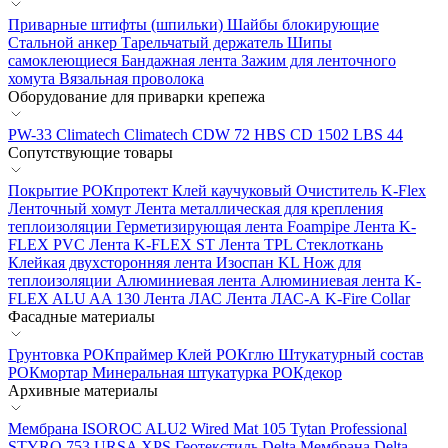
Приварные штифты (шпильки)
Шайбы блокирующие
Стальной анкер
Тарельчатый держатель
Шипы
самоклеющиеся
Бандажная лента
Зажим для ленточного
хомута
Вязальная проволока
Оборудование для приварки крепежа
PW-33 Climatech
Climatech CDW 72
HBS CD 1502
LBS 44
Сопутствующие товары
Покрытие РОКпротект
Клей каучуковый
Очиститель K-Flex
Ленточный хомут
Лента металлическая для крепления
теплоизоляции
Герметизирующая лента Foampipe
Лента K-
FLEX PVC
Лента K-FLEX ST
Лента TPL
Стеклоткань
Клейкая двухсторонняя лента Изоспан KL
Нож для
теплоизоляции
Алюминиевая лента
Алюминиевая лента K-
FLEX ALU AA 130
Лента ЛАС
Лента ЛАС-А
K-Fire Collar
Фасадные материалы
Грунтовка РОКпраймер
Клей РОКглю
Штукатурный состав
РОКмортар
Минеральная штукатурка РОКдекор
Архивные материалы
Мембрана ISOROC
ALU2 Wired Mat 105
Tytan Professional
STYRO 753
URSA XPS
Геотекстиль Delta
Мембрана Delta