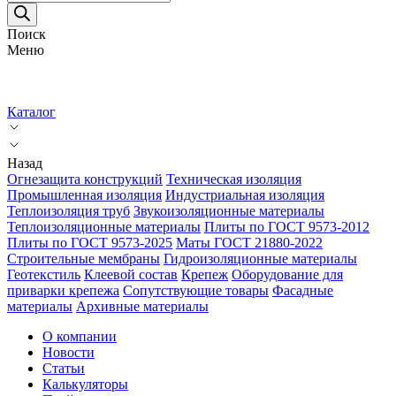
товаров
Поиск
Меню
Каталог
Назад
Огнезащита конструкций
Техническая изоляция
Промышленная изоляция
Индустриальная изоляция
Теплоизоляция труб
Звукоизоляционные материалы
Теплоизоляционные материалы
Плиты по ГОСТ 9573-2012
Плиты по ГОСТ 9573-2025
Маты ГОСТ 21880-2022
Строительные мембраны
Гидроизоляционные материалы
Геотекстиль
Клеевой состав
Крепеж
Оборудование для
приварки крепежа
Сопутствующие товары
Фасадные
материалы
Архивные материалы
О компании
Новости
Статьи
Калькуляторы