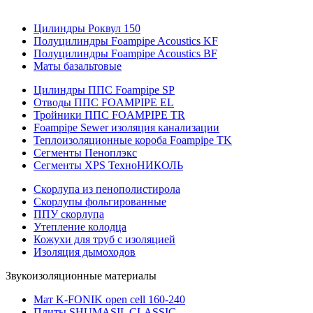
Цилиндры Роквул 150
Полуцилиндры Foampipe Acoustics KF
Полуцилиндры Foampipe Acoustics BF
Маты базальтовые
Цилиндры ППС Foampipe SP
Отводы ППС FOAMPIPE EL
Тройники ППС FOAMPIPE TR
Foampipe Sewer изоляция канализации
Теплоизоляционные короба Foampipe TK
Сегменты Пеноплэкс
Сегменты XPS ТехноНИКОЛЬ
Скорлупа из пенополистирола
Скорлупы фольгированные
ППУ скорлупа
Утепление колодца
Кожухи для труб с изоляцией
Изоляция дымоходов
Звукоизоляционные материалы
Мат K-FONIK open cell 160-240
Плиты SHUMASIL CLASSIC