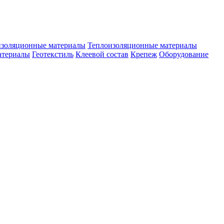
изоляционные материалы
Теплоизоляционные материалы
атериалы
Геотекстиль
Клеевой состав
Крепеж
Оборудование