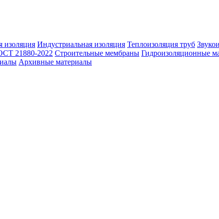
 изоляция
Индустриальная изоляция
Теплоизоляция труб
Звуко
ОСТ 21880-2022
Строительные мембраны
Гидроизоляционные м
риалы
Архивные материалы