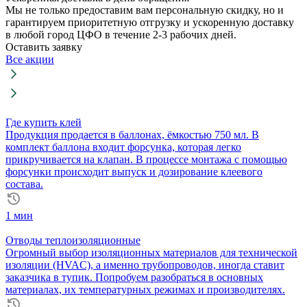
Мы не только предоставим вам персональную скидку, но и
гарантируем приоритетную отгрузку и ускоренную доставку
в любой город ЦФО в течение 2-3 рабочих дней.
Оставить заявку
Все акции
Где купить клей
Продукция продается в баллонах, ёмкостью 750 мл. В
комплект баллона входит форсунка, которая легко
прикручивается на клапан. В процессе монтажа с помощью
форсунки происходит выпуск и дозирование клеевого
состава.
1 мин
Отводы теплоизоляционные
Огромный выбор изоляционных материалов для технической
изоляции (HVAC), а именно трубопроводов, иногда ставит
заказчика в тупик. Попробуем разобраться в основных
материалах, их температурных режимах и производителях.