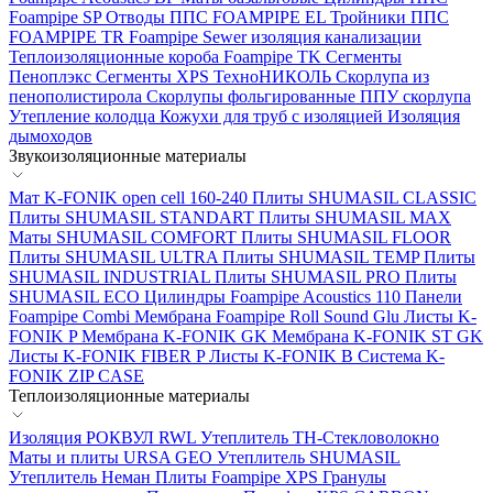
Foampipe SP
Отводы ППС FOAMPIPE EL
Тройники ППС
FOAMPIPE TR
Foampipe Sewer изоляция канализации
Теплоизоляционные короба Foampipe TK
Сегменты
Пеноплэкс
Сегменты XPS ТехноНИКОЛЬ
Скорлупа из
пенополистирола
Скорлупы фольгированные
ППУ скорлупа
Утепление колодца
Кожухи для труб с изоляцией
Изоляция
дымоходов
Звукоизоляционные материалы
Мат K-FONIK open cell 160-240
Плиты SHUMASIL CLASSIC
Плиты SHUMASIL STANDART
Плиты SHUMASIL MAX
Маты SHUMASIL COMFORT
Плиты SHUMASIL FLOOR
Плиты SHUMASIL ULTRA
Плиты SHUMASIL TEMP
Плиты
SHUMASIL INDUSTRIAL
Плиты SHUMASIL PRO
Плиты
SHUMASIL ECO
Цилиндры Foampipe Acoustics 110
Панели
Foampipe Combi
Мембрана Foampipe Roll Sound Glu
Листы K-
FONIK P
Мембрана K-FONIK GK
Мембрана K-FONIK ST GK
Листы K-FONIK FIBER P
Листы K-FONIK B
Система K-
FONIK ZIP CASE
Теплоизоляционные материалы
Изоляция РОКВУЛ RWL
Утеплитель ТН-Стекловолокно
Маты и плиты URSA GEO
Утеплитель SHUMASIL
Утеплитель Неман
Плиты Foampipe XPS
Гранулы