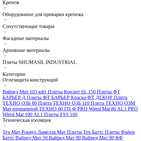
Крепеж
Оборудование для приварки крепежа
Сопутствующие товары
Фасадные материалы
Архивные материалы
Плиты SHUMASIL INDUSTRIAL
Категории
Огнезащита конструкций
Вайред Мат 105 кф1
Плиты Конлит SL 150
Плиты ФТ
БАРЬЕР Д
Плиты ФТ БАРЬЕР
Краска ФТ ДЕКОР
Плита
ТЕХНО ОЗБ 80
Плита ТЕХНО ОЗБ 110
Плита ТЕХНО ОЗМ
Мат прошивной ТЕХНО 80 ГП Ф
PRO Wired Mat 80 AL1
PRO
Wired Mat 100 AL1
Плиты FSS 160
Техническая изоляция
Тех Мат Роквул
Ламелла Мат
Плиты Тех Баттс
Плиты Файер
Баттс
Вайред Мат 50
Вайред Мат 80
Вайред Мат 80 КФ