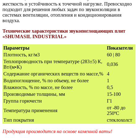
жесткость и устойчивость к точечной нагрузке. Превосходно
подходит для решения любых задач по звукоизоляции в
системах вентиляции, отопления и кондиционирования
воздуха.
Технические характеристики звукопоглощающих плит
«SHUMASIL INDUSTRIAL»
Параметры
Показатели
Плотность, кг/м3
60 | 80
Теплопроводность при температуре (283±5) К,
0,036
Вт/(м•К)
Содержание органических веществ по массе,%
4
Водопоглощение, % по объему, не более
1
Влажность, % по массе, не более
0,5
Производимые толщины, мм
15-100
Группа горючести
Г1
от -80 до
Температура применения
250ºС
Тип покрытия
стеклохолст
Продукция производится на основе каменной ваты!