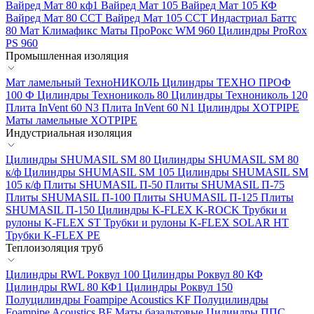
Вайред Мат 80 кф1
Вайред Мат 105
Вайред Мат 105 КФ
Вайред Мат 80 ССТ
Вайред Мат 105 ССТ
Индастриал Баттс
80
Мат Климафикс
Маты ПроРокс WM 960
Цилиндры ProRox
PS 960
Промышленная изоляция
Мат ламельный ТехноНИКОЛЬ
Цилиндры ТЕХНО ПРОФ
100 Ф
Цилиндры Технониколь 80
Цилиндры Технониколь 120
Плита InVent 60 N3
Плита InVent 60 N1
Цилиндры XOTPIPE
Маты ламельные XOTPIPE
Индустриальная изоляция
Цилиндры SHUMASIL SM 80
Цилиндры SHUMASIL SM 80
к/ф
Цилиндры SHUMASIL SM 105
Цилиндры SHUMASIL SM
105 к/ф
Плиты SHUMASIL П-50
Плиты SHUMASIL П-75
Плиты SHUMASIL П-100
Плиты SHUMASIL П-125
Плиты
SHUMASIL П-150
Цилиндры K-FLEX K-ROCK
Трубки и
рулоны K-FLEX ST
Трубки и рулоны K-FLEX SOLAR HT
Трубки K-FLEX PE
Теплоизоляция труб
Цилиндры RWL Роквул 100
Цилиндры Роквул 80 КФ
Цилиндры RWL 80 КФ1
Цилиндры Роквул 150
Полуцилиндры Foampipe Acoustics KF
Полуцилиндры
Foampipe Acoustics BF
Маты базальтовые
Цилиндры ППС