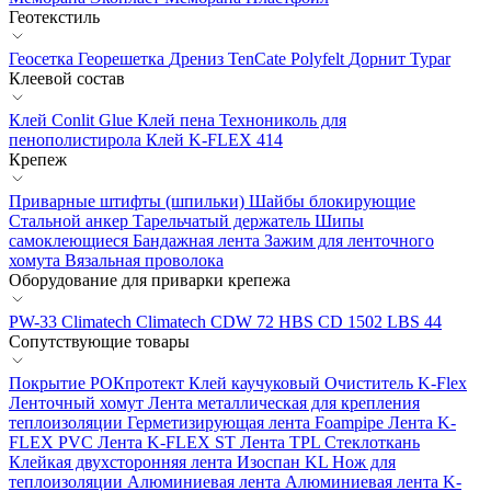
Геотекстиль
Геосетка
Георешетка
Дрениз
TenCate Polyfelt
Дорнит
Typar
Клеевой состав
Клей Conlit Glue
Клей пена Технониколь для
пенополистирола
Клей K-FLEX 414
Крепеж
Приварные штифты (шпильки)
Шайбы блокирующие
Стальной анкер
Тарельчатый держатель
Шипы
самоклеющиеся
Бандажная лента
Зажим для ленточного
хомута
Вязальная проволока
Оборудование для приварки крепежа
PW-33 Climatech
Climatech CDW 72
HBS CD 1502
LBS 44
Сопутствующие товары
Покрытие РОКпротект
Клей каучуковый
Очиститель K-Flex
Ленточный хомут
Лента металлическая для крепления
теплоизоляции
Герметизирующая лента Foampipe
Лента K-
FLEX PVC
Лента K-FLEX ST
Лента TPL
Стеклоткань
Клейкая двухсторонняя лента Изоспан KL
Нож для
теплоизоляции
Алюминиевая лента
Алюминиевая лента K-