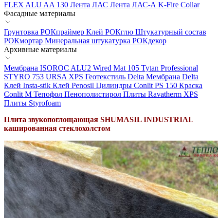
FLEX ALU AA 130
Лента ЛАС
Лента ЛАС-А
K-Fire Collar
Фасадные материалы
Грунтовка РОКпраймер
Клей РОКглю
Штукатурный состав
РОКмортар
Минеральная штукатурка РОКдекор
Архивные материалы
Мембрана ISOROC
ALU2 Wired Mat 105
Tytan Professional
STYRO 753
URSA XPS
Геотекстиль Delta
Мембрана Delta
Клей Insta-stik
Клей Penosil
Цилиндры Conlit PS 150
Краска
Conlit М
Тепофол
Пенополистирол
Плиты Ravatherm XPS
Плиты Styrofoam
Плита звукопоглощающая SHUMASIL INDUSTRIAL
кашированная стеклохолстом