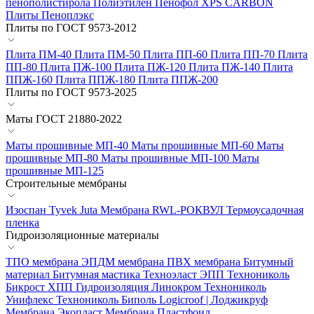
пенополистирола
Полиэтилен Пенофол
XPS CARBON
Плиты Пеноплэкс
Плиты по ГОСТ 9573-2012
Плита ПМ-40
Плита ПМ-50
Плита ПП-60
Плита ПП-70
Плита
ПП-80
Плита ПЖ-100
Плита ПЖ-120
Плита ПЖ-140
Плита
ППЖ-160
Плита ППЖ-180
Плита ППЖ-200
Плиты по ГОСТ 9573-2025
Маты ГОСТ 21880-2022
Маты прошивные МП-40
Маты прошивные МП-60
Маты
прошивные МП-80
Маты прошивные МП-100
Маты
прошивные МП-125
Строительные мембраны
Изоспан
Tyvek
Juta
Мембрана RWL-РОКВУЛ
Термоусадочная
пленка
Гидроизоляционные материалы
ТПО мембрана
ЭПДМ мембрана
ПВХ мембрана
Битумный
материал
Битумная мастика
Техноэласт ЭПП
Технониколь
Бикрост ХПП
Гидроизоляция Линокром
Технониколь
Унифлекс
Технониколь Биполь
Logicroof | Лоджикруф
Мембрана Экопласт
Мембрана Пластфоил