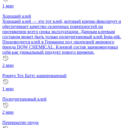
1 мин
Хороший клей
Хороший клей — это тот клей, который крепко фиксирует и
обеспечивает качество склеенных поверхностей на
протяжении всего срока эксплуатации. Данным клеевым
составом может быть только полиуретановый клей Insta-stik.
Производится клей в Германии под лицензией мирового
бренда DOW CHEMICAL. Клеевой состав зарекомендовал
себя как уникальный продукт нового времени.
2 мин
Роквул Тех Баттс кашированный
1 мин
Полиуретановый клей
2 мин
Перекрытие пруда