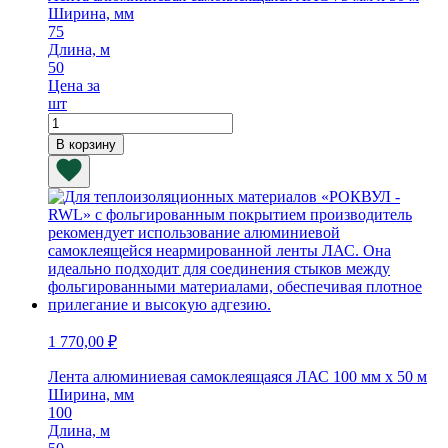
Ширина, мм
75
Длина, м
50
Цена за
шт
Количество
товара
В корзину
Лента
алюминиевая
самоклеящаяся
ЛАС
75
мм
х
50
м
1 770,00
₽
Лента алюминиевая самоклеящаяся ЛАС 100 мм х 50 м
Ширина, мм
100
Длина, м