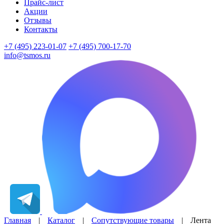
Прайс-лист
Акции
Отзывы
Контакты
+7 (495) 223-01-07
+7 (495) 700-17-70
info@tsmos.ru
Главная
|
Каталог
|
Сопутствующие товары
|
Лента