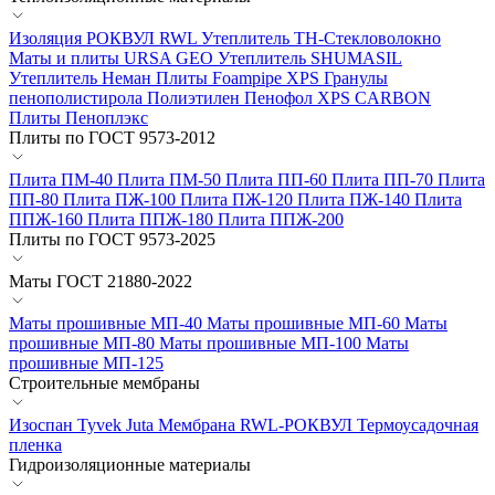
Изоляция РОКВУЛ RWL
Утеплитель ТН-Стекловолокно
Маты и плиты URSA GEO
Утеплитель SHUMASIL
Утеплитель Неман
Плиты Foampipe XPS
Гранулы
пенополистирола
Полиэтилен Пенофол
XPS CARBON
Плиты Пеноплэкс
Плиты по ГОСТ 9573-2012
Плита ПМ-40
Плита ПМ-50
Плита ПП-60
Плита ПП-70
Плита
ПП-80
Плита ПЖ-100
Плита ПЖ-120
Плита ПЖ-140
Плита
ППЖ-160
Плита ППЖ-180
Плита ППЖ-200
Плиты по ГОСТ 9573-2025
Маты ГОСТ 21880-2022
Маты прошивные МП-40
Маты прошивные МП-60
Маты
прошивные МП-80
Маты прошивные МП-100
Маты
прошивные МП-125
Строительные мембраны
Изоспан
Tyvek
Juta
Мембрана RWL-РОКВУЛ
Термоусадочная
пленка
Гидроизоляционные материалы