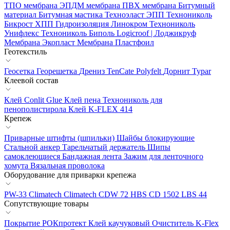
ТПО мембрана
ЭПДМ мембрана
ПВХ мембрана
Битумный
материал
Битумная мастика
Техноэласт ЭПП
Технониколь
Бикрост ХПП
Гидроизоляция Линокром
Технониколь
Унифлекс
Технониколь Биполь
Logicroof | Лоджикруф
Мембрана Экопласт
Мембрана Пластфоил
Геотекстиль
Геосетка
Георешетка
Дрениз
TenCate Polyfelt
Дорнит
Typar
Клеевой состав
Клей Conlit Glue
Клей пена Технониколь для
пенополистирола
Клей K-FLEX 414
Крепеж
Приварные штифты (шпильки)
Шайбы блокирующие
Стальной анкер
Тарельчатый держатель
Шипы
самоклеющиеся
Бандажная лента
Зажим для ленточного
хомута
Вязальная проволока
Оборудование для приварки крепежа
PW-33 Climatech
Climatech CDW 72
HBS CD 1502
LBS 44
Сопутствующие товары
Покрытие РОКпротект
Клей каучуковый
Очиститель K-Flex