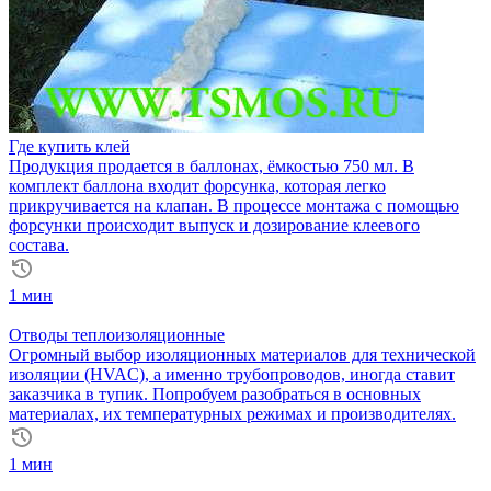
Где купить клей
Продукция продается в баллонах, ёмкостью 750 мл. В
комплект баллона входит форсунка, которая легко
прикручивается на клапан. В процессе монтажа с помощью
форсунки происходит выпуск и дозирование клеевого
состава.
1 мин
Отводы теплоизоляционные
Огромный выбор изоляционных материалов для технической
изоляции (HVAC), а именно трубопроводов, иногда ставит
заказчика в тупик. Попробуем разобраться в основных
материалах, их температурных режимах и производителях.
1 мин