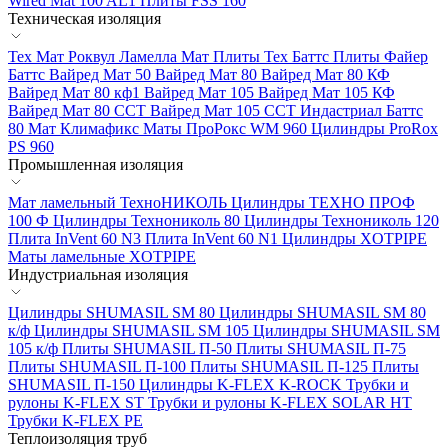
Wired Mat 100 AL1
Плиты FSS 160
Техническая изоляция
Тех Мат Роквул
Ламелла Мат
Плиты Тех Баттс
Плиты Файер
Баттс
Вайред Мат 50
Вайред Мат 80
Вайред Мат 80 КФ
Вайред Мат 80 кф1
Вайред Мат 105
Вайред Мат 105 КФ
Вайред Мат 80 ССТ
Вайред Мат 105 ССТ
Индастриал Баттс
80
Мат Климафикс
Маты ПроРокс WM 960
Цилиндры ProRox
PS 960
Промышленная изоляция
Мат ламельный ТехноНИКОЛЬ
Цилиндры ТЕХНО ПРОФ
100 Ф
Цилиндры Технониколь 80
Цилиндры Технониколь 120
Плита InVent 60 N3
Плита InVent 60 N1
Цилиндры XOTPIPE
Маты ламельные XOTPIPE
Индустриальная изоляция
Цилиндры SHUMASIL SM 80
Цилиндры SHUMASIL SM 80
к/ф
Цилиндры SHUMASIL SM 105
Цилиндры SHUMASIL SM
105 к/ф
Плиты SHUMASIL П-50
Плиты SHUMASIL П-75
Плиты SHUMASIL П-100
Плиты SHUMASIL П-125
Плиты
SHUMASIL П-150
Цилиндры K-FLEX K-ROCK
Трубки и
рулоны K-FLEX ST
Трубки и рулоны K-FLEX SOLAR HT
Трубки K-FLEX PE
Теплоизоляция труб