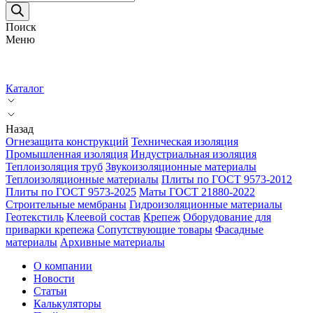
товаров
Поиск
Меню
Каталог
Назад
Огнезащита конструкций
Техническая изоляция
Промышленная изоляция
Индустриальная изоляция
Теплоизоляция труб
Звукоизоляционные материалы
Теплоизоляционные материалы
Плиты по ГОСТ 9573-2012
Плиты по ГОСТ 9573-2025
Маты ГОСТ 21880-2022
Строительные мембраны
Гидроизоляционные материалы
Геотекстиль
Клеевой состав
Крепеж
Оборудование для
приварки крепежа
Сопутствующие товары
Фасадные
материалы
Архивные материалы
О компании
Новости
Статьи
Калькуляторы