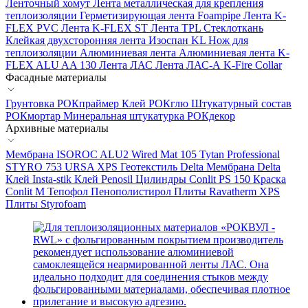
Ленточный хомут
Лента металлическая для крепления
теплоизоляции
Герметизирующая лента Foampipe
Лента K-
FLEX PVC
Лента K-FLEX ST
Лента TPL
Стеклоткань
Клейкая двухсторонняя лента Изоспан KL
Нож для
теплоизоляции
Алюминиевая лента
Алюминиевая лента K-
FLEX ALU AA 130
Лента ЛАС
Лента ЛАС-А
K-Fire Collar
Фасадные материалы
Грунтовка РОКпраймер
Клей РОКглю
Штукатурный состав
РОКмортар
Минеральная штукатурка РОКдекор
Архивные материалы
Мембрана ISOROC
ALU2 Wired Mat 105
Tytan Professional
STYRO 753
URSA XPS
Геотекстиль Delta
Мембрана Delta
Клей Insta-stik
Клей Penosil
Цилиндры Conlit PS 150
Краска
Conlit М
Тепофол
Пенополистирол
Плиты Ravatherm XPS
Плиты Styrofoam