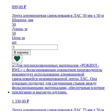
899,00
₽
Лента алюминиевая самоклеящаяся ЛАС 50 мм х 50 м
Ширина, мм
50
Длина, м
50
Цена за
шт
Количество
товара
В корзину
Лента
алюминиевая
самоклеящаяся
ЛАС
50
мм
х
50
м
1 330,00
₽
Лента алюминиевая самоклеящаяся ЛАС 75 мм х 50 м