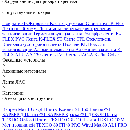
Оборудование для приварки крепежа
Сопутствующие товары
Покрытие РОКпротект
Клей каучуковый
Очиститель K-Flex
Ленточный хомут
Лента металлическая для крепления
теплоизоляции
Герметизирующая лента Foampipe
Лента K-
FLEX PVC
Лента K-FLEX ST
Лента TPL
Стеклоткань
Клейкая двухсторонняя лента Изоспан KL
Нож для
теплоизоляции
Алюминиевая лента
Алюминиевая лента K-
FLEX ALU AA 130
Лента ЛАС
Лента ЛАС-А
K-Fire Collar
Фасадные материалы
Архивные материалы
Лента ЛАС
Категории
Огнезащита конструкций
Вайред Мат 105 кф1
Плиты Конлит SL 150
Плиты ФТ
БАРЬЕР Д
Плиты ФТ БАРЬЕР
Краска ФТ ДЕКОР
Плита
ТЕХНО ОЗБ 80
Плита ТЕХНО ОЗБ 110
Плита ТЕХНО ОЗМ
Мат прошивной ТЕХНО 80 ГП Ф
PRO Wired Mat 80 AL1
PRO