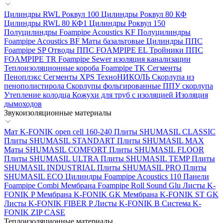
Цилиндры RWL Роквул 100
Цилиндры Роквул 80 КФ
Цилиндры RWL 80 КФ1
Цилиндры Роквул 150
Полуцилиндры Foampipe Acoustics KF
Полуцилиндры
Foampipe Acoustics BF
Маты базальтовые
Цилиндры ППС
Foampipe SP
Отводы ППС FOAMPIPE EL
Тройники ППС
FOAMPIPE TR
Foampipe Sewer изоляция канализации
Теплоизоляционные короба Foampipe TK
Сегменты
Пеноплэкс
Сегменты XPS ТехноНИКОЛЬ
Скорлупа из
пенополистирола
Скорлупы фольгированные
ППУ скорлупа
Утепление колодца
Кожухи для труб с изоляцией
Изоляция
дымоходов
Звукоизоляционные материалы
Мат K-FONIK open cell 160-240
Плиты SHUMASIL CLASSIC
Плиты SHUMASIL STANDART
Плиты SHUMASIL MAX
Маты SHUMASIL COMFORT
Плиты SHUMASIL FLOOR
Плиты SHUMASIL ULTRA
Плиты SHUMASIL TEMP
Плиты
SHUMASIL INDUSTRIAL
Плиты SHUMASIL PRO
Плиты
SHUMASIL ECO
Цилиндры Foampipe Acoustics 110
Панели
Foampipe Combi
Мембрана Foampipe Roll Sound Glu
Листы K-
FONIK P
Мембрана K-FONIK GK
Мембрана K-FONIK ST GK
Листы K-FONIK FIBER P
Листы K-FONIK B
Система K-
FONIK ZIP CASE
Теплоизоляционные материалы