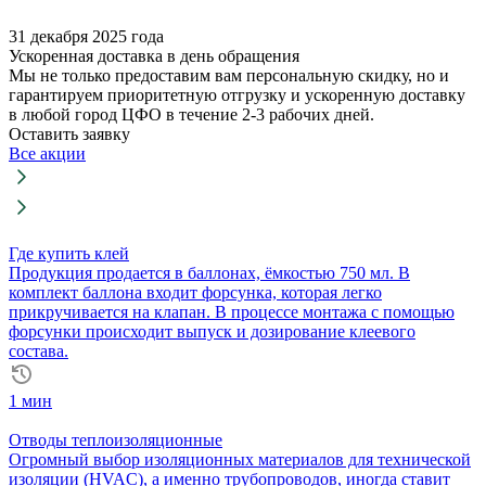
31 декабря 2025 года
Ускоренная доставка в день обращения
Мы не только предоставим вам персональную скидку, но и
гарантируем приоритетную отгрузку и ускоренную доставку
в любой город ЦФО в течение 2-3 рабочих дней.
Оставить заявку
Все акции
Где купить клей
Продукция продается в баллонах, ёмкостью 750 мл. В
комплект баллона входит форсунка, которая легко
прикручивается на клапан. В процессе монтажа с помощью
форсунки происходит выпуск и дозирование клеевого
состава.
1 мин
Отводы теплоизоляционные
Огромный выбор изоляционных материалов для технической
изоляции (HVAC), а именно трубопроводов, иногда ставит