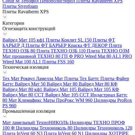
Conlit М
Тепофол
Пенополистирол
Плиты Ravatherm XPS
Плиты Styrofoam
Плиты Ravatherm XPS
Категории
Огнезащита конструкций
Вайред Мат 105 кф1
Плиты Конлит SL 150
Плиты ФТ
БАРЬЕР Д
Плиты ФТ БАРЬЕР
Краска ФТ ДЕКОР
Плита
ТЕХНО ОЗБ 80
Плита ТЕХНО ОЗБ 110
Плита ТЕХНО ОЗМ
Мат прошивной ТЕХНО 80 ГП Ф
PRO Wired Mat 80 AL1
PRO
Wired Mat 100 AL1
Плиты FSS 160
Техническая изоляция
Тех Мат Роквул
Ламелла Мат
Плиты Тех Баттс
Плиты Файер
Баттс
Вайред Мат 50
Вайред Мат 80
Вайред Мат 80 КФ
Вайред Мат 80 кф1
Вайред Мат 105
Вайред Мат 105 КФ
Вайред Мат 80 ССТ
Вайред Мат 105 ССТ
Индастриал Баттс
80
Мат Климафикс
Маты ПроРокс WM 960
Цилиндры ProRox
PS 960
Промышленная изоляция
Мат ламельный ТехноНИКОЛЬ
Цилиндры ТЕХНО ПРОФ
100 Ф
Цилиндры Технониколь 80
Цилиндры Технониколь 120
Плита InVent 60 N3
Плита InVent 60 N1
Цилиндры XOTPIPE