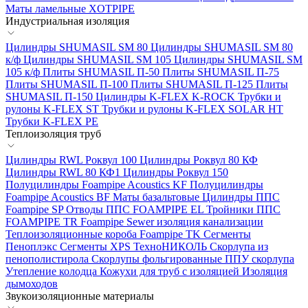
Маты ламельные XOTPIPE
Индустриальная изоляция
Цилиндры SHUMASIL SM 80
Цилиндры SHUMASIL SM 80
к/ф
Цилиндры SHUMASIL SM 105
Цилиндры SHUMASIL SM
105 к/ф
Плиты SHUMASIL П-50
Плиты SHUMASIL П-75
Плиты SHUMASIL П-100
Плиты SHUMASIL П-125
Плиты
SHUMASIL П-150
Цилиндры K-FLEX K-ROCK
Трубки и
рулоны K-FLEX ST
Трубки и рулоны K-FLEX SOLAR HT
Трубки K-FLEX PE
Теплоизоляция труб
Цилиндры RWL Роквул 100
Цилиндры Роквул 80 КФ
Цилиндры RWL 80 КФ1
Цилиндры Роквул 150
Полуцилиндры Foampipe Acoustics KF
Полуцилиндры
Foampipe Acoustics BF
Маты базальтовые
Цилиндры ППС
Foampipe SP
Отводы ППС FOAMPIPE EL
Тройники ППС
FOAMPIPE TR
Foampipe Sewer изоляция канализации
Теплоизоляционные короба Foampipe TK
Сегменты
Пеноплэкс
Сегменты XPS ТехноНИКОЛЬ
Скорлупа из
пенополистирола
Скорлупы фольгированные
ППУ скорлупа
Утепление колодца
Кожухи для труб с изоляцией
Изоляция
дымоходов
Звукоизоляционные материалы