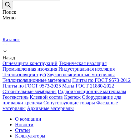
товаров
Поиск
Меню
Каталог
Назад
Огнезащита конструкций
Техническая изоляция
Промышленная изоляция
Индустриальная изоляция
Теплоизоляция труб
Звукоизоляционные материалы
Теплоизоляционные материалы
Плиты по ГОСТ 9573-2012
Плиты по ГОСТ 9573-2025
Маты ГОСТ 21880-2022
Строительные мембраны
Гидроизоляционные материалы
Геотекстиль
Клеевой состав
Крепеж
Оборудование для
приварки крепежа
Сопутствующие товары
Фасадные
материалы
Архивные материалы
О компании
Новости
Статьи
Калькуляторы