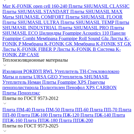
Мат K-FONIK open cell 160-240
Плиты SHUMASIL CLASSIC
Плиты SHUMASIL STANDART
Плиты SHUMASIL MAX
Маты SHUMASIL COMFORT
Плиты SHUMASIL FLOOR
Плиты SHUMASIL ULTRA
Плиты SHUMASIL TEMP
Плиты
SHUMASIL INDUSTRIAL
Плиты SHUMASIL PRO
Плиты
SHUMASIL ECO
Цилиндры Foampipe Acoustics 110
Панели
Foampipe Combi
Мембрана Foampipe Roll Sound Glu
Листы K-
FONIK P
Мембрана K-FONIK GK
Мембрана K-FONIK ST GK
Листы K-FONIK FIBER P
Листы K-FONIK B
Система K-
FONIK ZIP CASE
Теплоизоляционные материалы
Изоляция РОКВУЛ RWL
Утеплитель ТН-Стекловолокно
Маты и плиты URSA GEO
Утеплитель SHUMASIL
Утеплитель Неман
Плиты Foampipe XPS
Гранулы
пенополистирола
Полиэтилен Пенофол
XPS CARBON
Плиты Пеноплэкс
Плиты по ГОСТ 9573-2012
Плита ПМ-40
Плита ПМ-50
Плита ПП-60
Плита ПП-70
Плита
ПП-80
Плита ПЖ-100
Плита ПЖ-120
Плита ПЖ-140
Плита
ППЖ-160
Плита ППЖ-180
Плита ППЖ-200
Плиты по ГОСТ 9573-2025