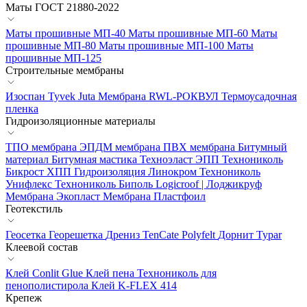
Маты ГОСТ 21880-2022
Маты прошивные МП-40
Маты прошивные МП-60
Маты
прошивные МП-80
Маты прошивные МП-100
Маты
прошивные МП-125
Строительные мембраны
Изоспан
Tyvek
Juta
Мембрана RWL-РОКВУЛ
Термоусадочная
пленка
Гидроизоляционные материалы
ТПО мембрана
ЭПДМ мембрана
ПВХ мембрана
Битумный
материал
Битумная мастика
Техноэласт ЭПП
Технониколь
Бикрост ХПП
Гидроизоляция Линокром
Технониколь
Унифлекс
Технониколь Биполь
Logicroof | Лоджикруф
Мембрана Экопласт
Мембрана Пластфоил
Геотекстиль
Геосетка
Георешетка
Дрениз
TenCate Polyfelt
Дорнит
Typar
Клеевой состав
Клей Conlit Glue
Клей пена Технониколь для
пенополистирола
Клей K-FLEX 414
Крепеж