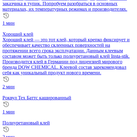
заказчика в тупик. Попробуем разобраться в основных
материалах, их температурных режимах и производителях.
1 мин
Хороший клей
Хороший клей — это тот клей, который крепко фиксирует и
обеспечивает качество склеенных поверхностей на
протяжении всего срока эксплуатации. Данным клеевым
составом может быть только полиуретановый клей Insta-stik.
Производится клей в Германии под лицензией мирового
бренда DOW CHEMICAL. Клеевой состав зарекомендовал
себя как уникальный продукт нового времени.
2 мин
Роквул Тех Баттс кашированный
1 мин
Полиуретановый клей
2 мин