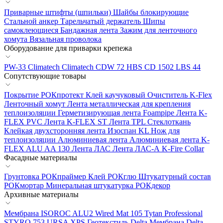
Приварные штифты (шпильки)
Шайбы блокирующие
Стальной анкер
Тарельчатый держатель
Шипы
самоклеющиеся
Бандажная лента
Зажим для ленточного
хомута
Вязальная проволока
Оборудование для приварки крепежа
PW-33 Climatech
Climatech CDW 72
HBS CD 1502
LBS 44
Сопутствующие товары
Покрытие РОКпротект
Клей каучуковый
Очиститель K-Flex
Ленточный хомут
Лента металлическая для крепления
теплоизоляции
Герметизирующая лента Foampipe
Лента K-
FLEX PVC
Лента K-FLEX ST
Лента TPL
Стеклоткань
Клейкая двухсторонняя лента Изоспан KL
Нож для
теплоизоляции
Алюминиевая лента
Алюминиевая лента K-
FLEX ALU AA 130
Лента ЛАС
Лента ЛАС-А
K-Fire Collar
Фасадные материалы
Грунтовка РОКпраймер
Клей РОКглю
Штукатурный состав
РОКмортар
Минеральная штукатурка РОКдекор
Архивные материалы
Мембрана ISOROC
ALU2 Wired Mat 105
Tytan Professional
STYRO 753
URSA XPS
Геотекстиль Delta
Мембрана Delta