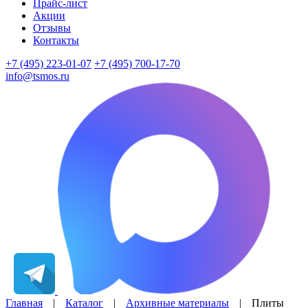
Прайс-лист
Акции
Отзывы
Контакты
+7 (495) 223-01-07
+7 (495) 700-17-70
info@tsmos.ru
Главная
|
Каталог
|
Архивные материалы
|
Плиты