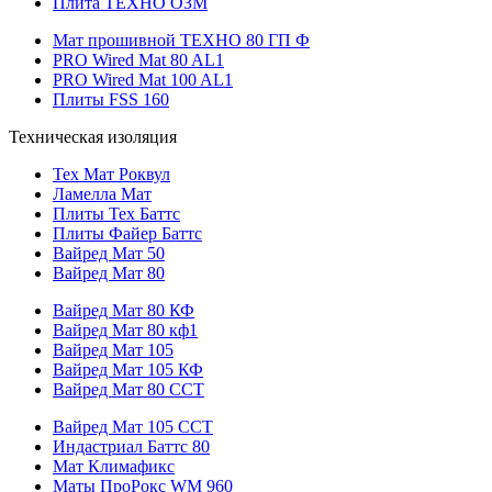
Плита ТЕХНО ОЗМ
Мат прошивной ТЕХНО 80 ГП Ф
PRO Wired Mat 80 AL1
PRO Wired Mat 100 AL1
Плиты FSS 160
Техническая изоляция
Тех Мат Роквул
Ламелла Мат
Плиты Тех Баттс
Плиты Файер Баттс
Вайред Мат 50
Вайред Мат 80
Вайред Мат 80 КФ
Вайред Мат 80 кф1
Вайред Мат 105
Вайред Мат 105 КФ
Вайред Мат 80 ССТ
Вайред Мат 105 ССТ
Индастриал Баттс 80
Мат Климафикс
Маты ПроРокс WM 960