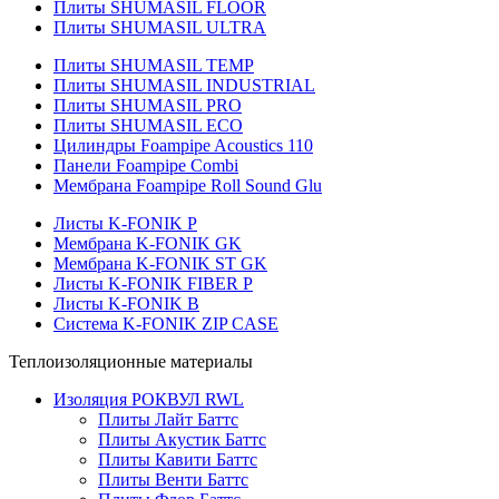
Плиты SHUMASIL FLOOR
Плиты SHUMASIL ULTRA
Плиты SHUMASIL TEMP
Плиты SHUMASIL INDUSTRIAL
Плиты SHUMASIL PRO
Плиты SHUMASIL ECO
Цилиндры Foampipe Acoustics 110
Панели Foampipe Combi
Мембрана Foampipe Roll Sound Glu
Листы K-FONIK P
Мембрана K-FONIK GK
Мембрана K-FONIK ST GK
Листы K-FONIK FIBER P
Листы K-FONIK B
Система K-FONIK ZIP CASE
Теплоизоляционные материалы
Изоляция РОКВУЛ RWL
Плиты Лайт Баттс
Плиты Акустик Баттс
Плиты Кавити Баттс
Плиты Венти Баттс