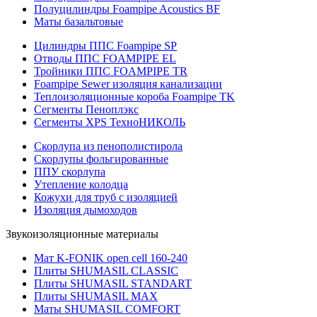
Полуцилиндры Foampipe Acoustics BF
Маты базальтовые
Цилиндры ППС Foampipe SP
Отводы ППС FOAMPIPE EL
Тройники ППС FOAMPIPE TR
Foampipe Sewer изоляция канализации
Теплоизоляционные короба Foampipe TK
Сегменты Пеноплэкс
Сегменты XPS ТехноНИКОЛЬ
Скорлупа из пенополистирола
Скорлупы фольгированные
ППУ скорлупа
Утепление колодца
Кожухи для труб с изоляцией
Изоляция дымоходов
Звукоизоляционные материалы
Мат K-FONIK open cell 160-240
Плиты SHUMASIL CLASSIC
Плиты SHUMASIL STANDART
Плиты SHUMASIL MAX
Маты SHUMASIL COMFORT