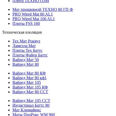
Плита ТЕХНО ОЗМ
Мат прошивной ТЕХНО 80 ГП Ф
PRO Wired Mat 80 AL1
PRO Wired Mat 100 AL1
Плиты FSS 160
Техническая изоляция
Тех Мат Роквул
Ламелла Мат
Плиты Тех Баттс
Плиты Файер Баттс
Вайред Мат 50
Вайред Мат 80
Вайред Мат 80 КФ
Вайред Мат 80 кф1
Вайред Мат 105
Вайред Мат 105 КФ
Вайред Мат 80 ССТ
Вайред Мат 105 ССТ
Индастриал Баттс 80
Мат Климафикс
Маты ПроРокс WM 960