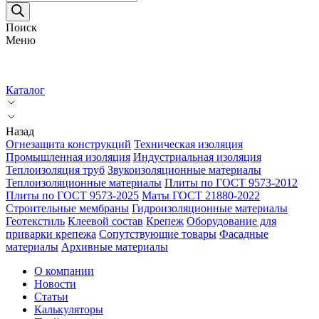
товаров
Поиск
Меню
Каталог
Назад
Огнезащита конструкций
Техническая изоляция
Промышленная изоляция
Индустриальная изоляция
Теплоизоляция труб
Звукоизоляционные материалы
Теплоизоляционные материалы
Плиты по ГОСТ 9573-2012
Плиты по ГОСТ 9573-2025
Маты ГОСТ 21880-2022
Строительные мембраны
Гидроизоляционные материалы
Геотекстиль
Клеевой состав
Крепеж
Оборудование для
приварки крепежа
Сопутствующие товары
Фасадные
материалы
Архивные материалы
О компании
Новости
Статьи
Калькуляторы