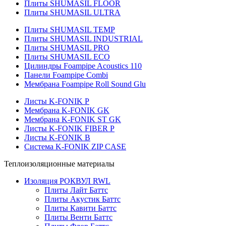
Плиты SHUMASIL FLOOR
Плиты SHUMASIL ULTRA
Плиты SHUMASIL TEMP
Плиты SHUMASIL INDUSTRIAL
Плиты SHUMASIL PRO
Плиты SHUMASIL ECO
Цилиндры Foampipe Acoustics 110
Панели Foampipe Combi
Мембрана Foampipe Roll Sound Glu
Листы K-FONIK P
Мембрана K-FONIK GK
Мембрана K-FONIK ST GK
Листы K-FONIK FIBER P
Листы K-FONIK B
Система K-FONIK ZIP CASE
Теплоизоляционные материалы
Изоляция РОКВУЛ RWL
Плиты Лайт Баттс
Плиты Акустик Баттс
Плиты Кавити Баттс
Плиты Венти Баттс