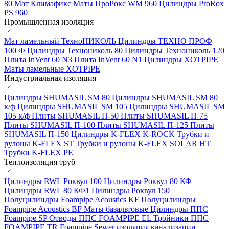
80
Мат Климафикс
Маты ПроРокс WM 960
Цилиндры ProRox
PS 960
Промышленная изоляция
Мат ламельный ТехноНИКОЛЬ
Цилиндры ТЕХНО ПРОФ
100 Ф
Цилиндры Технониколь 80
Цилиндры Технониколь 120
Плита InVent 60 N3
Плита InVent 60 N1
Цилиндры XOTPIPE
Маты ламельные XOTPIPE
Индустриальная изоляция
Цилиндры SHUMASIL SM 80
Цилиндры SHUMASIL SM 80
к/ф
Цилиндры SHUMASIL SM 105
Цилиндры SHUMASIL SM
105 к/ф
Плиты SHUMASIL П-50
Плиты SHUMASIL П-75
Плиты SHUMASIL П-100
Плиты SHUMASIL П-125
Плиты
SHUMASIL П-150
Цилиндры K-FLEX K-ROCK
Трубки и
рулоны K-FLEX ST
Трубки и рулоны K-FLEX SOLAR HT
Трубки K-FLEX PE
Теплоизоляция труб
Цилиндры RWL Роквул 100
Цилиндры Роквул 80 КФ
Цилиндры RWL 80 КФ1
Цилиндры Роквул 150
Полуцилиндры Foampipe Acoustics KF
Полуцилиндры
Foampipe Acoustics BF
Маты базальтовые
Цилиндры ППС
Foampipe SP
Отводы ППС FOAMPIPE EL
Тройники ППС
FOAMPIPE TR
Foampipe Sewer изоляция канализации