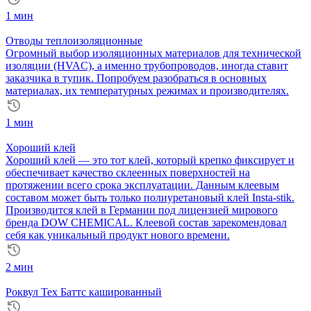
1 мин
Отводы теплоизоляционные
Огромный выбор изоляционных материалов для технической
изоляции (HVAC), а именно трубопроводов, иногда ставит
заказчика в тупик. Попробуем разобраться в основных
материалах, их температурных режимах и производителях.
1 мин
Хороший клей
Хороший клей — это тот клей, который крепко фиксирует и
обеспечивает качество склеенных поверхностей на
протяжении всего срока эксплуатации. Данным клеевым
составом может быть только полиуретановый клей Insta-stik.
Производится клей в Германии под лицензией мирового
бренда DOW CHEMICAL. Клеевой состав зарекомендовал
себя как уникальный продукт нового времени.
2 мин
Роквул Тех Баттс кашированный