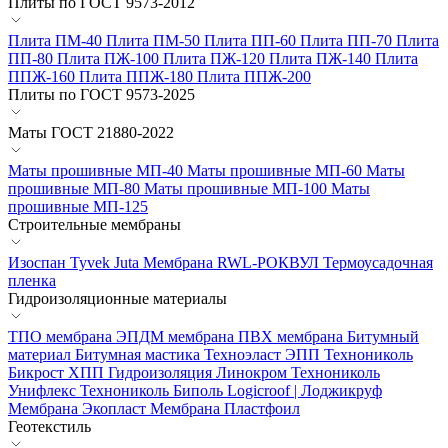
Плиты по ГОСТ 9573-2012
Плита ПМ-40
Плита ПМ-50
Плита ПП-60
Плита ПП-70
Плита
ПП-80
Плита ПЖ-100
Плита ПЖ-120
Плита ПЖ-140
Плита
ППЖ-160
Плита ППЖ-180
Плита ППЖ-200
Плиты по ГОСТ 9573-2025
Маты ГОСТ 21880-2022
Маты прошивные МП-40
Маты прошивные МП-60
Маты
прошивные МП-80
Маты прошивные МП-100
Маты
прошивные МП-125
Строительные мембраны
Изоспан
Tyvek
Juta
Мембрана RWL-РОКВУЛ
Термоусадочная
пленка
Гидроизоляционные материалы
ТПО мембрана
ЭПДМ мембрана
ПВХ мембрана
Битумный
материал
Битумная мастика
Техноэласт ЭПП
Технониколь
Бикрост ХПП
Гидроизоляция Линокром
Технониколь
Унифлекс
Технониколь Биполь
Logicroof | Лоджикруф
Мембрана Экопласт
Мембрана Пластфоил
Геотекстиль