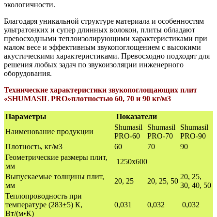
экологичности.
Благодаря уникальной структуре материала и особенностям
ультратонких и супер длинных волокон, плиты обладают
превосходными теплоизолирующими характеристиками при
малом весе и эффективным звукопоглощением с высокими
акустическими характеристиками. Превосходно подходят для
решения любых задач по звукоизоляции инженерного
оборудования.
Технические характеристики звукопоглощающих плит
«SHUMASIL PRO»плотностью 60, 70 и 90 кг/м3
Параметры
Показатели
Shumasil
Shumasil
Shumasil
Наименование продукции
PRO-60
PRO-70
PRO-90
Плотность, кг/м3
60
70
90
Геометрические размеры плит,
1250х600
мм
Выпускаемые толщины плит,
20, 25,
20, 25
20, 25, 50
мм
30, 40, 50
Теплопроводность при
температуре (283±5) К,
0,031
0,032
0,032
Вт/(м•К)