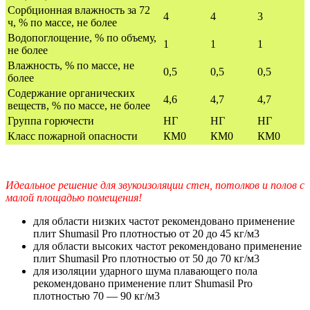
Сорбционная влажность за 72
4
4
3
ч, % по массе, не более
Водопоглощение, % по объему,
1
1
1
не более
Влажность, % по массе, не
0,5
0,5
0,5
более
Содержание органических
4,6
4,7
4,7
веществ, % по массе, не более
Группа горючести
НГ
НГ
НГ
Класс пожарной опасности
КМ0
КМ0
КМ0
Идеальное решение для звукоизоляции стен, потолков и полов с
малой площадью помещения!
для области низких частот рекомендовано применение
плит Shumasil Pro плотностью от 20 до 45 кг/м3
для области высоких частот рекомендовано применение
плит Shumasil Pro плотностью от 50 до 70 кг/м3
для изоляции ударного шума плавающего пола
рекомендовано применение плит Shumasil Pro
плотностью 70 — 90 кг/м3