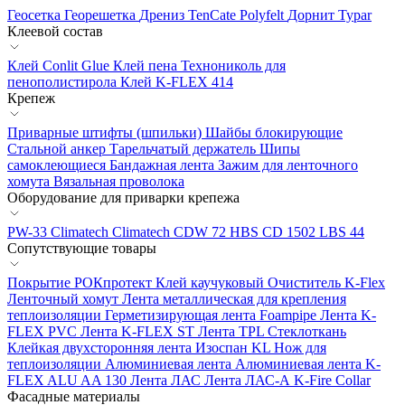
Геосетка
Георешетка
Дрениз
TenCate Polyfelt
Дорнит
Typar
Клеевой состав
Клей Conlit Glue
Клей пена Технониколь для
пенополистирола
Клей K-FLEX 414
Крепеж
Приварные штифты (шпильки)
Шайбы блокирующие
Стальной анкер
Тарельчатый держатель
Шипы
самоклеющиеся
Бандажная лента
Зажим для ленточного
хомута
Вязальная проволока
Оборудование для приварки крепежа
PW-33 Climatech
Climatech CDW 72
HBS CD 1502
LBS 44
Сопутствующие товары
Покрытие РОКпротект
Клей каучуковый
Очиститель K-Flex
Ленточный хомут
Лента металлическая для крепления
теплоизоляции
Герметизирующая лента Foampipe
Лента K-
FLEX PVC
Лента K-FLEX ST
Лента TPL
Стеклоткань
Клейкая двухсторонняя лента Изоспан KL
Нож для
теплоизоляции
Алюминиевая лента
Алюминиевая лента K-
FLEX ALU AA 130
Лента ЛАС
Лента ЛАС-А
K-Fire Collar
Фасадные материалы