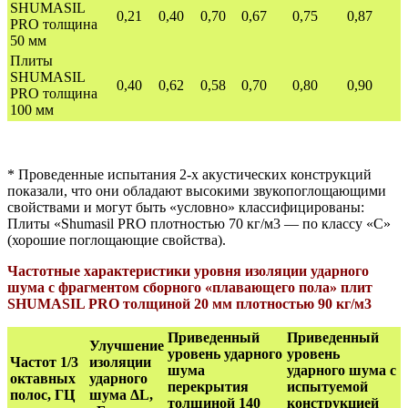
SHUMASIL
0,21
0,40
0,70
0,67
0,75
0,87
PRO толщина
50 мм
Плиты
SHUMASIL
0,40
0,62
0,58
0,70
0,80
0,90
PRO толщина
100 мм
* Проведенные испытания 2-х акустических конструкций
показали, что они обладают высокими звукопоглощающими
свойствами и могут быть «условно» классифицированы:
Плиты «Shumasil PRO плотностью 70 кг/м3 — по классу «С»
(хорошие поглощающие свойства).
Частотные характеристики уровня изоляции ударного
шума с фрагментом сборного «плавающего пола» плит
SHUMASIL PRO толщиной 20 мм плотностью 90 кг/м3
Приведенный
Приведенный
Улучшение
уровень ударного
уровень
Частот 1/3
изоляции
шума
ударного шума с
октавных
ударного
перекрытия
испытуемой
полос, ГЦ
шума ΔL,
толщиной 140
конструкцией