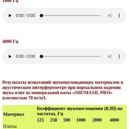
1000 Гц
4000 Гц
Результаты испытаний звукопоглощающих материалов в
акустическом интерферометре при нормальном падении
звука плит из минеральной ваты «SHUMASIL PRO»
плотностью 70 кг/м3.
Коэффициент звукопоглощения (КЗП) на
частотах, Гц
Материал
125
250
500
1000
2000
4000
Плиты