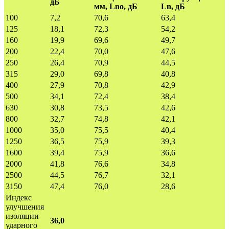
дБ
мм, Lnо, дБ
Ln, дБ
100
7,2
70,6
63,4
125
18,1
72,3
54,2
160
19,9
69,6
49,7
200
22,4
70,0
47,6
250
26,4
70,9
44,5
315
29,0
69,8
40,8
400
27,9
70,8
42,9
500
34,1
72,4
38,4
630
30,8
73,5
42,6
800
32,7
74,8
42,1
1000
35,0
75,5
40,4
1250
36,5
75,9
39,3
1600
39,4
75,9
36,6
2000
41,8
76,6
34,8
2500
44,5
76,7
32,1
3150
47,4
76,0
28,6
Индекс
улучшения
изоляции
36,0
ударного