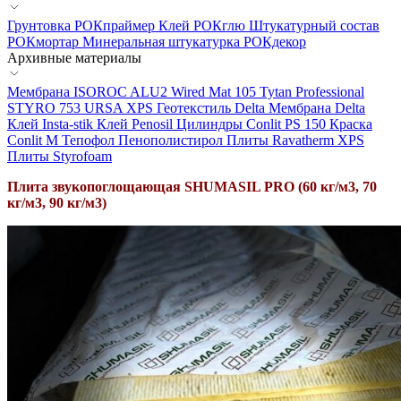
Грунтовка РОКпраймер
Клей РОКглю
Штукатурный состав
РОКмортар
Минеральная штукатурка РОКдекор
Архивные материалы
Мембрана ISOROC
ALU2 Wired Mat 105
Tytan Professional
STYRO 753
URSA XPS
Геотекстиль Delta
Мембрана Delta
Клей Insta-stik
Клей Penosil
Цилиндры Conlit PS 150
Краска
Conlit М
Тепофол
Пенополистирол
Плиты Ravatherm XPS
Плиты Styrofoam
Плита звукопоглощающая SHUMASIL PRO (60 кг/м3, 70
кг/м3, 90 кг/м3)