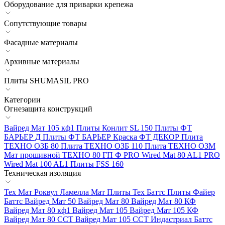
Оборудование для приварки крепежа
Сопутствующие товары
Фасадные материалы
Архивные материалы
Плиты SHUMASIL PRO
Категории
Огнезащита конструкций
Вайред Мат 105 кф1
Плиты Конлит SL 150
Плиты ФТ
БАРЬЕР Д
Плиты ФТ БАРЬЕР
Краска ФТ ДЕКОР
Плита
ТЕХНО ОЗБ 80
Плита ТЕХНО ОЗБ 110
Плита ТЕХНО ОЗМ
Мат прошивной ТЕХНО 80 ГП Ф
PRO Wired Mat 80 AL1
PRO
Wired Mat 100 AL1
Плиты FSS 160
Техническая изоляция
Тех Мат Роквул
Ламелла Мат
Плиты Тех Баттс
Плиты Файер
Баттс
Вайред Мат 50
Вайред Мат 80
Вайред Мат 80 КФ
Вайред Мат 80 кф1
Вайред Мат 105
Вайред Мат 105 КФ
Вайред Мат 80 ССТ
Вайред Мат 105 ССТ
Индастриал Баттс