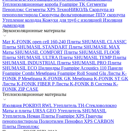
Теплоизоляционные короба Foampipe TK
Сегменты
Пеноплэкс
Сегменты XPS ТехноНИКОЛЬ
Скорлупа из
пенополистирола
Скорлупы фольгированные
ППУ скорлупа
Утепление колодца
Кожухи для труб с изоляцией
Изоляция
дымоходов
Звукоизоляционные материалы
Мат K-FONIK open cell 160-240
Плиты SHUMASIL CLASSIC
Плиты SHUMASIL STANDART
Плиты SHUMASIL MAX
Маты SHUMASIL COMFORT
Плиты SHUMASIL FLOOR
Плиты SHUMASIL ULTRA
Плиты SHUMASIL TEMP
Плиты
SHUMASIL INDUSTRIAL
Плиты SHUMASIL PRO
Плиты
SHUMASIL ECO
Цилиндры Foampipe Acoustics 110
Панели
Foampipe Combi
Мембрана Foampipe Roll Sound Glu
Листы K-
FONIK P
Мембрана K-FONIK GK
Мембрана K-FONIK ST GK
Листы K-FONIK FIBER P
Листы K-FONIK B
Система K-
FONIK ZIP CASE
Теплоизоляционные материалы
Изоляция РОКВУЛ RWL
Утеплитель ТН-Стекловолокно
Маты и плиты URSA GEO
Утеплитель SHUMASIL
Утеплитель Неман
Плиты Foampipe XPS
Гранулы
пенополистирола
Полиэтилен Пенофол
XPS CARBON
Плиты Пеноплэкс