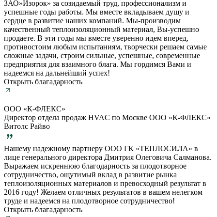
ЗАО»Изорок» за созидаемый труд, профессионализм и
успешные годы работы. Мы вместе вкладываем душу и
сердце в развитие наших компаний. Мы-производим
качественный теплоизоляционный материал, Вы-успешно
продаете. В эти годы мы вместе уверенно идем вперед,
противостоим любым испытаниям, творчески решаем самые
сложные задачи, строим сильные, успешные, современные
предприятия для взаимного блага. Мы гордимся Вами и
надеемся на дальнейший успех!
Открыть благадарность
ООО «К-ФЛЕКС»
Директор отдела продаж HVAC по Москве ООО «К-ФЛЕКС»
Витолс Райво
Нашему надежному партнеру ООО ГК «ТЕПЛОСИЛА» в
лице генерального директора Дмитрия Олеговича Салманова.
Выражаем искреннюю благодарность за плодотворное
сотрудничество, ощутимый вклад в развитие рынка
теплоизоляционных материалов и превосходный результат в
2016 году! Желаем отличных результатов в вашем нелегком
труде и надеемся на плодотворное сотрудничество!
Открыть благадарность