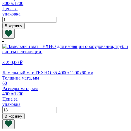
8000х1200
Цена за
упаковка
Количество
товара
В корзину
Ламельный
мат
ТЕХНО
35
8000х1200х30
мм
3 250,00
₽
Ламельный мат ТЕХНО 35 4000х1200х60 мм
Толщина мата, мм
60
Размеры мата, мм
4000х1200
Цена за
упаковка
Количество
товара
В корзину
Ламельный
мат
ТЕХНО