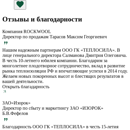
Плита
InVent
60
N1
Отзывы и благодарности
1200х600х40
мм
Компания ROCKWOOL
(белый
Директор по продажам Тарасов Максим Георгиевич
стеклохолст)
Нашим надежным партнерам ООО ГК «ТЕПЛОСИЛА». В
лице генерального директора Салманова Дмитрия Олеговича.
В честь 10-летнего юбилея компании. Благодарим за
многолетнее плодотворное сотрудничество, вклад в развитие
рынка теплоизоляции РФ и впечатляющие успехи в 2014 году.
Желаем новых покоренных высот и блестящих результатов в
вашей деятельности.
Открыть благадарность
ЗАО»Изорок»
Директор по сбыту и маркетингу ЗАО «ИЗОРОК»
Б.В.Фефелов
Благодарность ООО ГК «ТЕПЛОСИЛА» в честь 15-летия