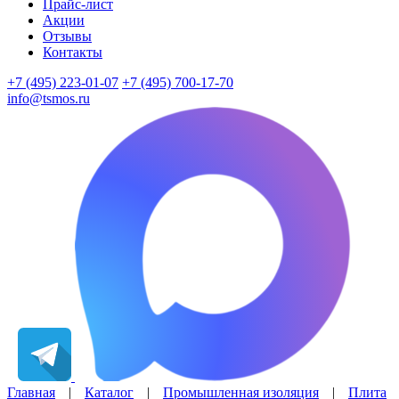
Прайс-лист
Акции
Отзывы
Контакты
+7 (495) 223-01-07
+7 (495) 700-17-70
info@tsmos.ru
Главная
|
Каталог
|
Промышленная изоляция
|
Плита