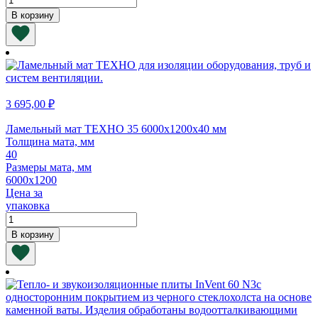
товара
В корзину
Ламельный
мат
ТЕХНО
35
5000х1200х50
мм
3 695,00
₽
Ламельный мат ТЕХНО 35 6000х1200х40 мм
Толщина мата, мм
40
Размеры мата, мм
6000х1200
Цена за
упаковка
Количество
товара
В корзину
Ламельный
мат
ТЕХНО
35
6000х1200х40
мм