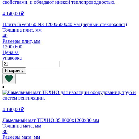
4 140,00
₽
Плита InVent 60 N3 1200х600х40 мм (черный стеклохолст)
Толщина плит, мм
40
Размеры плит, мм
1200х600
Цена за
упаковка
Количество
товара
В корзину
Плита
InVent
60
N3
1200х600х40
мм
(черный
4 140,00
₽
стеклохолст)
Ламельный мат ТЕХНО 35 8000х1200х30 мм
Толщина мата, мм
30
Размеры мата, мм