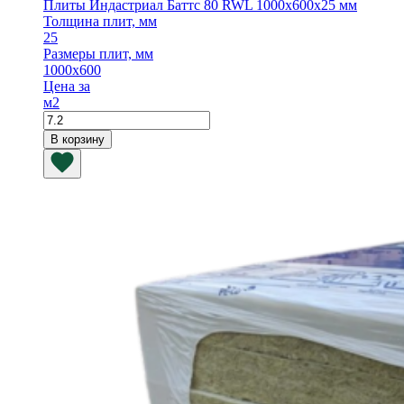
(белый
Плиты Индастриал Баттс 80 RWL 1000х600х25 мм
стеклохолст)
Толщина плит, мм
25
Размеры плит, мм
1000х600
Цена за
м2
Количество
товара
В корзину
Плиты
Индастриал
Баттс
80
RWL
1000х600х25
мм