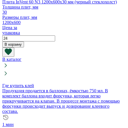
Плита InVent 60 N3 1200х600х30 мм (черный стеклохолст)
Толщина плит, мм
30
Размеры плит, мм
1200х600
Цена за
упаковка
Количество
товара
В корзину
Плита
InVent
60
В каталог
N3
1200х600х30
мм
(черный
стеклохолст)
Где купить клей
Продукция продается в баллонах, ёмкостью 750 мл. В
комплект баллона входит форсунка, которая легко
прикручивается на клапан. В процессе монтажа с помощью
форсунки происходит выпуск и дозирование клеевого
состава.
1 мин