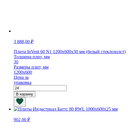
3 888,00
₽
Плита InVent 60 N1 1200х600х30 мм (белый стеклохолст)
Толщина плит, мм
30
Размеры плит, мм
1200х600
Цена за
упаковка
Количество
товара
В корзину
Плита
InVent
60
N1
1200х600х30
902,00
₽
мм