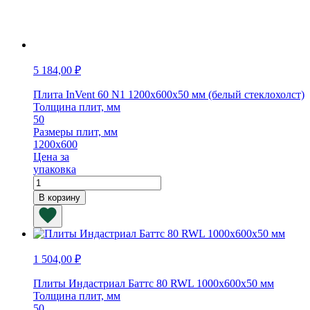
5 184,00
₽
Плита InVent 60 N1 1200х600х50 мм (белый стеклохолст)
Толщина плит, мм
50
Размеры плит, мм
1200х600
Цена за
упаковка
Количество
товара
В корзину
Плита
InVent
60
N1
1200х600х50
1 504,00
₽
мм
(белый
Плиты Индастриал Баттс 80 RWL 1000х600х50 мм
стеклохолст)
Толщина плит, мм
50