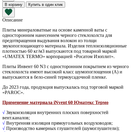
InVent
В корзину
Купить в один клик
60
N3
1200х600х50
Описание
мм
Плиты минераловатные на основе каменной ваты с
(черный
односторонним нанесением черного стеклохолста для
стеклохолст)
предотвращения выдувания волокон из толщи
звукопоглощающего материала. Изделия теплоизоляционные
плотностью 60 кг/м3 выпускаются под товарной маркой
«UMATEX TERMO» корпорацией «Росатом Изоплит».
Плиты Инвент 60 N3 с односторонним покрытием из черного
стеклохолста имеют высокий класс шумопоглощения (А) и
выпускаются в бело-синей термоусадочной пленке.
До 2023 года, продукция выпускалась под торговой маркой
«PAROC».
Применение материала iNvent 60 Юматекс Термо
√
Звукоизоляция внутренних плоских поверхностей
вент.каналов;
√
Внутренняя изоляция прямоугольных воздуховодов;
√
Производство камерных глушителей (шумоглушители);