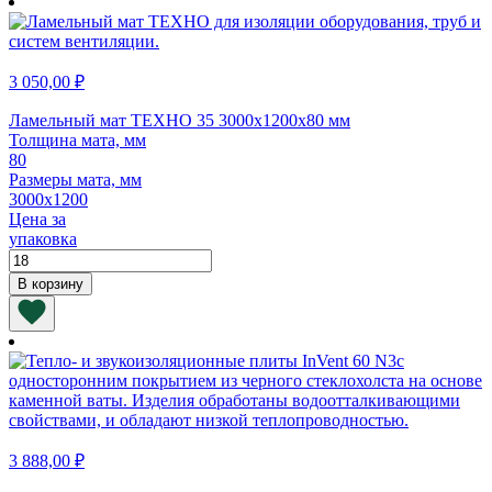
35
4000х1200х60
мм
3 050,00
₽
Ламельный мат ТЕХНО 35 3000х1200х80 мм
Толщина мата, мм
80
Размеры мата, мм
3000х1200
Цена за
упаковка
Количество
товара
В корзину
Ламельный
мат
ТЕХНО
35
3000х1200х80
мм
3 888,00
₽