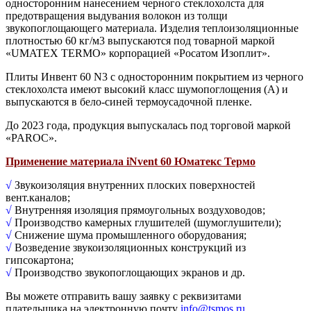
односторонним нанесением черного стеклохолста для
предотвращения выдувания волокон из толщи
звукопоглощающего материала. Изделия теплоизоляционные
плотностью 60 кг/м3 выпускаются под товарной маркой
«UMATEX TERMO» корпорацией «Росатом Изоплит».
Плиты Инвент 60 N3 с односторонним покрытием из черного
стеклохолста имеют высокий класс шумопоглощения (А) и
выпускаются в бело-синей термоусадочной пленке.
До 2023 года, продукция выпускалась под торговой маркой
«PAROC».
Применение материала iNvent 60 Юматекс Термо
√
Звукоизоляция внутренних плоских поверхностей
вент.каналов;
√
Внутренняя изоляция прямоугольных воздуховодов;
√
Производство камерных глушителей (шумоглушители);
√
Снижение шума промышленного оборудования;
√
Возведение звукоизоляционных конструкций из
гипсокартона;
√
Производство звукопоглощающих экранов и др.
Вы можете отправить вашу заявку с реквизитами
плательщика на электронную почту
info@tsmos.ru