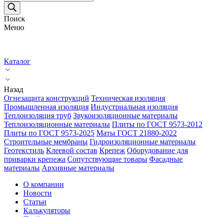
товаров
Поиск
Меню
Каталог
Назад
Огнезащита конструкций
Техническая изоляция
Промышленная изоляция
Индустриальная изоляция
Теплоизоляция труб
Звукоизоляционные материалы
Теплоизоляционные материалы
Плиты по ГОСТ 9573-2012
Плиты по ГОСТ 9573-2025
Маты ГОСТ 21880-2022
Строительные мембраны
Гидроизоляционные материалы
Геотекстиль
Клеевой состав
Крепеж
Оборудование для
приварки крепежа
Сопутствующие товары
Фасадные
материалы
Архивные материалы
О компании
Новости
Статьи
Калькуляторы