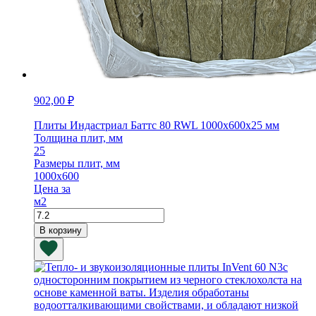
902,00
₽
Плиты Индастриал Баттс 80 RWL 1000х600х25 мм
Толщина плит, мм
25
Размеры плит, мм
1000х600
Цена за
м2
Количество
товара
В корзину
Плиты
Индастриал
Баттс
80
RWL
1000х600х25
мм