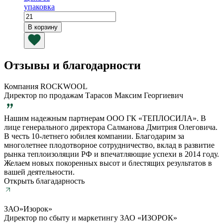
упаковка
Количество
товара
В корзину
Плита
InVent
60
N3
Отзывы и благодарности
1200х600х40
мм
Компания ROCKWOOL
(черный
Директор по продажам Тарасов Максим Георгиевич
стеклохолст)
Нашим надежным партнерам ООО ГК «ТЕПЛОСИЛА». В
лице генерального директора Салманова Дмитрия Олеговича.
В честь 10-летнего юбилея компании. Благодарим за
многолетнее плодотворное сотрудничество, вклад в развитие
рынка теплоизоляции РФ и впечатляющие успехи в 2014 году.
Желаем новых покоренных высот и блестящих результатов в
вашей деятельности.
Открыть благадарность
ЗАО»Изорок»
Директор по сбыту и маркетингу ЗАО «ИЗОРОК»