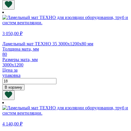
Ламельный
мат
ТЕХНО
35
3400х1200х70
мм
3 050,00
₽
Ламельный мат ТЕХНО 35 3000х1200х80 мм
Толщина мата, мм
80
Размеры мата, мм
3000х1200
Цена за
упаковка
Количество
товара
В корзину
Ламельный
мат
ТЕХНО
35
3000х1200х80
мм
4 140,00
₽