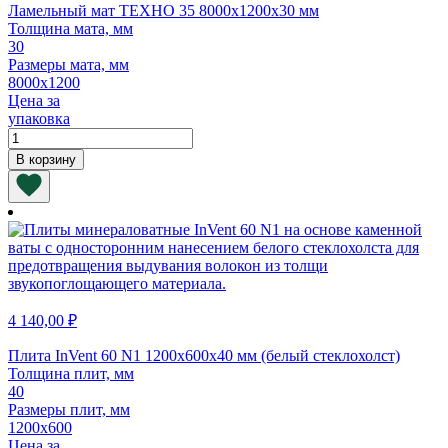
Ламельный мат ТЕХНО 35 8000х1200х30 мм
Толщина мата, мм
30
Размеры мата, мм
8000х1200
Цена за
упаковка
Количество
товара
В корзину
Ламельный
мат
ТЕХНО
35
8000х1200х30
мм
4 140,00
₽
Плита InVent 60 N1 1200х600х40 мм (белый стеклохолст)
Толщина плит, мм
40
Размеры плит, мм
1200х600
Цена за