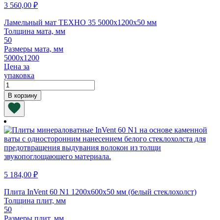
3 560,00
₽
Ламельный мат ТЕХНО 35 5000х1200х50 мм
Толщина мата, мм
50
Размеры мата, мм
5000х1200
Цена за
упаковка
Количество
товара
В корзину
Ламельный
мат
ТЕХНО
35
5000х1200х50
мм
5 184,00
₽
Плита InVent 60 N1 1200х600х50 мм (белый стеклохолст)
Толщина плит, мм
50
Размеры плит, мм