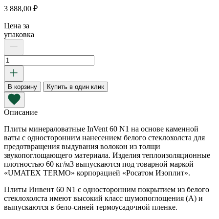
3 888,00
₽
Цена за
упаковка
Количество
товара
Плита
InVent
В корзину
Купить в один клик
60
N1
1200х600х30
Описание
мм
Плиты минераловатные InVent 60 N1 на основе каменной
(белый
ваты с односторонним нанесением белого стеклохолста для
стеклохолст)
предотвращения выдувания волокон из толщи
звукопоглощающего материала. Изделия теплоизоляционные
плотностью 60 кг/м3 выпускаются под товарной маркой
«UMATEX TERMO» корпорацией «Росатом Изоплит».
Плиты Инвент 60 N1 с односторонним покрытием из белого
стеклохолста имеют высокий класс шумопоглощения (А) и
выпускаются в бело-синей термоусадочной пленке.