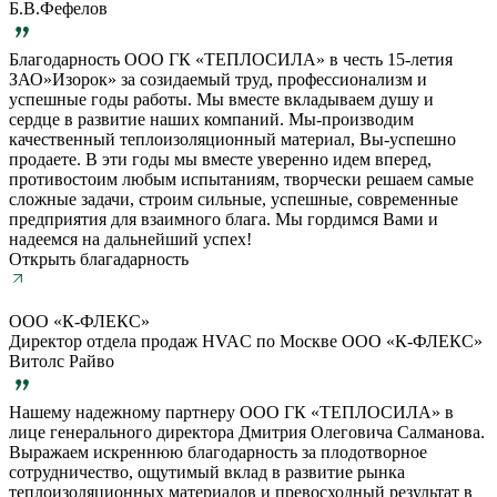
Б.В.Фефелов
Благодарность ООО ГК «ТЕПЛОСИЛА» в честь 15-летия
ЗАО»Изорок» за созидаемый труд, профессионализм и
успешные годы работы. Мы вместе вкладываем душу и
сердце в развитие наших компаний. Мы-производим
качественный теплоизоляционный материал, Вы-успешно
продаете. В эти годы мы вместе уверенно идем вперед,
противостоим любым испытаниям, творчески решаем самые
сложные задачи, строим сильные, успешные, современные
предприятия для взаимного блага. Мы гордимся Вами и
надеемся на дальнейший успех!
Открыть благадарность
ООО «К-ФЛЕКС»
Директор отдела продаж HVAC по Москве ООО «К-ФЛЕКС»
Витолс Райво
Нашему надежному партнеру ООО ГК «ТЕПЛОСИЛА» в
лице генерального директора Дмитрия Олеговича Салманова.
Выражаем искреннюю благодарность за плодотворное
сотрудничество, ощутимый вклад в развитие рынка
теплоизоляционных материалов и превосходный результат в