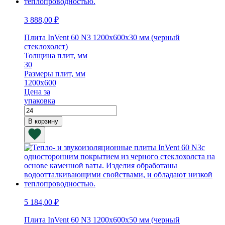
3 888,00
₽
Плита InVent 60 N3 1200х600х30 мм (черный
стеклохолст)
Толщина плит, мм
30
Размеры плит, мм
1200х600
Цена за
упаковка
Количество
товара
В корзину
Плита
InVent
60
N3
1200х600х30
мм
(черный
стеклохолст)
5 184,00
₽
Плита InVent 60 N3 1200х600х50 мм (черный