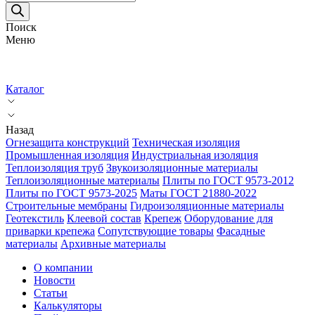
товаров
Поиск
Меню
Каталог
Назад
Огнезащита конструкций
Техническая изоляция
Промышленная изоляция
Индустриальная изоляция
Теплоизоляция труб
Звукоизоляционные материалы
Теплоизоляционные материалы
Плиты по ГОСТ 9573-2012
Плиты по ГОСТ 9573-2025
Маты ГОСТ 21880-2022
Строительные мембраны
Гидроизоляционные материалы
Геотекстиль
Клеевой состав
Крепеж
Оборудование для
приварки крепежа
Сопутствующие товары
Фасадные
материалы
Архивные материалы
О компании
Новости
Статьи
Калькуляторы