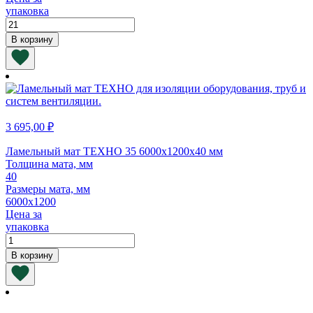
упаковка
Количество
товара
В корзину
Плита
InVent
60
N1
1200х600х40
мм
(белый
3 695,00
₽
стеклохолст)
Ламельный мат ТЕХНО 35 6000х1200х40 мм
Толщина мата, мм
40
Размеры мата, мм
6000х1200
Цена за
упаковка
Количество
товара
В корзину
Ламельный
мат
ТЕХНО
35