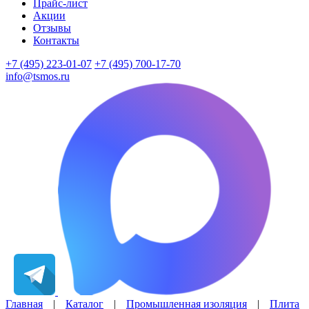
Прайс-лист
Акции
Отзывы
Контакты
+7 (495) 223-01-07
+7 (495) 700-17-70
info@tsmos.ru
Главная
|
Каталог
|
Промышленная изоляция
|
Плита