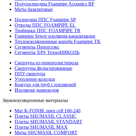
Полуцилиндры Foampipe Acoustics BF
Маты базальтовые
Цилиндры ППС Foampipe SP
Отводы ППС FOAMPIPE EL
Тройники ППС FOAMPIPE TR
Foampipe Sewer изоляция канализации
Теплоизоляционные короба Foampipe TK
Сегменты Пеноплэкс
Сегменты XPS ТехноНИКОЛЬ
Скорлупа из пенополистирола
Скорлупы фольгированные
ППУ скорлупа
Утепление колодца
Кожухи для труб с изоляцией
Изоляция дымоходов
Звукоизоляционные материалы
Мат K-FONIK open cell 160-240
Плиты SHUMASIL CLASSIC
Плиты SHUMASIL STANDART
Плиты SHUMASIL MAX
Маты SHUMASIL COMFORT