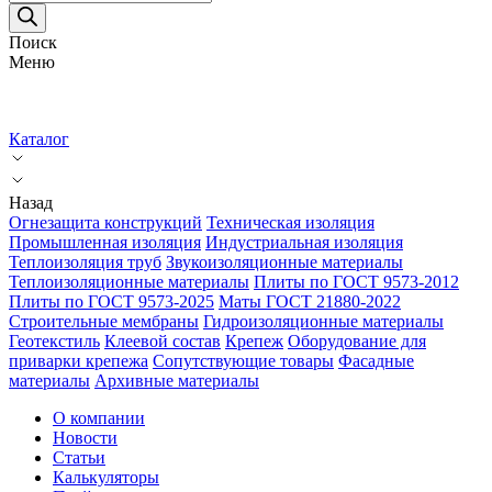
товаров
Поиск
Меню
Каталог
Назад
Огнезащита конструкций
Техническая изоляция
Промышленная изоляция
Индустриальная изоляция
Теплоизоляция труб
Звукоизоляционные материалы
Теплоизоляционные материалы
Плиты по ГОСТ 9573-2012
Плиты по ГОСТ 9573-2025
Маты ГОСТ 21880-2022
Строительные мембраны
Гидроизоляционные материалы
Геотекстиль
Клеевой состав
Крепеж
Оборудование для
приварки крепежа
Сопутствующие товары
Фасадные
материалы
Архивные материалы
О компании
Новости
Статьи
Калькуляторы