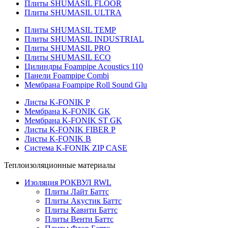
Плиты SHUMASIL FLOOR
Плиты SHUMASIL ULTRA
Плиты SHUMASIL TEMP
Плиты SHUMASIL INDUSTRIAL
Плиты SHUMASIL PRO
Плиты SHUMASIL ECO
Цилиндры Foampipe Acoustics 110
Панели Foampipe Combi
Мембрана Foampipe Roll Sound Glu
Листы K-FONIK P
Мембрана K-FONIK GK
Мембрана K-FONIK ST GK
Листы K-FONIK FIBER P
Листы K-FONIK B
Система K-FONIK ZIP CASE
Теплоизоляционные материалы
Изоляция РОКВУЛ RWL
Плиты Лайт Баттс
Плиты Акустик Баттс
Плиты Кавити Баттс
Плиты Венти Баттс