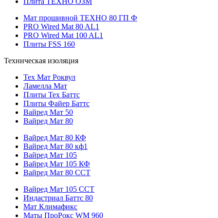
Плита ТЕХНО ОЗМ
Мат прошивной ТЕХНО 80 ГП Ф
PRO Wired Mat 80 AL1
PRO Wired Mat 100 AL1
Плиты FSS 160
Техническая изоляция
Тех Мат Роквул
Ламелла Мат
Плиты Тех Баттс
Плиты Файер Баттс
Вайред Мат 50
Вайред Мат 80
Вайред Мат 80 КФ
Вайред Мат 80 кф1
Вайред Мат 105
Вайред Мат 105 КФ
Вайред Мат 80 ССТ
Вайред Мат 105 ССТ
Индастриал Баттс 80
Мат Климафикс
Маты ПроРокс WM 960