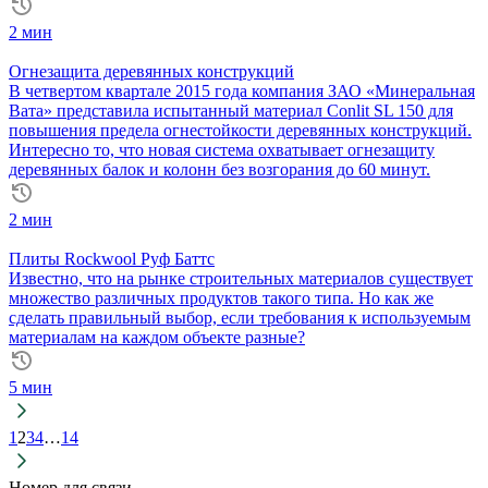
2 мин
Огнезащита деревянных конструкций
В четвертом квартале 2015 года компания ЗАО «Минеральная
Вата» представила испытанный материал Conlit SL 150 для
повышения предела огнестойкости деревянных конструкций.
Интересно то, что новая система охватывает огнезащиту
деревянных балок и колонн без возгорания до 60 минут.
2 мин
Плиты Rockwool Руф Баттс
Известно, что на рынке строительных материалов существует
множество различных продуктов такого типа. Но как же
сделать правильный выбор, если требования к используемым
материалам на каждом объекте разные?
5 мин
1
2
3
4
…
14
Номер для связи