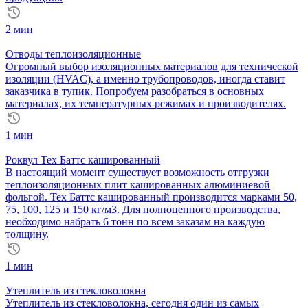
2 мин
Отводы теплоизоляционные
Огромный выбор изоляционных материалов для технической
изоляции (HVAC), а именно трубопроводов, иногда ставит
заказчика в тупик. Попробуем разобраться в основных
материалах, их температурных режимах и производителях.
1 мин
Роквул Тех Баттс кашированный
В настоящий момент существует возможность отгрузки
теплоизоляционных плит кашированных алюминиевой
фольгой. Тех Баттс кашированный производится марками 50,
75, 100, 125 и 150 кг/м3. Для полноценного производства,
необходимо набрать 6 тонн по всем заказам на каждую
толщину.
1 мин
Утеплитель из стекловолокна
Утеплитель из стекловолокна, сегодня один из самых