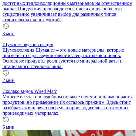
доступных теплоизоляционных материалов на отечественном
рынке. Продукция производится в плитах и рулонах, что
существенно увеличивает выбор для различных типов
строительных конструкций.
3 мин
Шуманет звукоизоляция
Шумоизоляция Шуманет – это новые материалы, которые
применяются для звукоизоляции стен, потолков и полов.
Основные продукты реализуются из минеральной ваты и
штапельного стекловолокна.
2 мин
Сколько видов Wired Mat?
Многие все-таки в судебном порядке изменили наименования
продуктов, но применение их осталось прежним. Здесь стоит
разобраться в первую очередь в производителе, а потом в их
производимых материалах.
6 мин