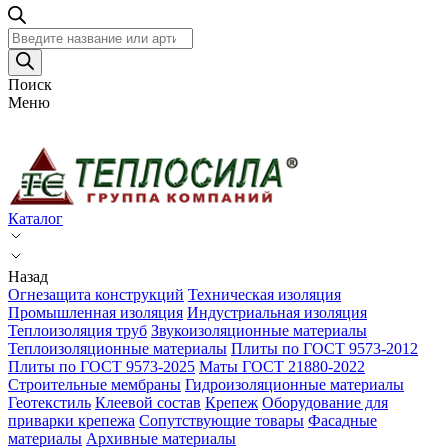
Поиск
товаров
Поиск
Меню
Каталог
Назад
Огнезащита конструкций
Техническая изоляция
Промышленная изоляция
Индустриальная изоляция
Теплоизоляция труб
Звукоизоляционные материалы
Теплоизоляционные материалы
Плиты по ГОСТ 9573-2012
Плиты по ГОСТ 9573-2025
Маты ГОСТ 21880-2022
Строительные мембраны
Гидроизоляционные материалы
Геотекстиль
Клеевой состав
Крепеж
Оборудование для
приварки крепежа
Сопутствующие товары
Фасадные
материалы
Архивные материалы