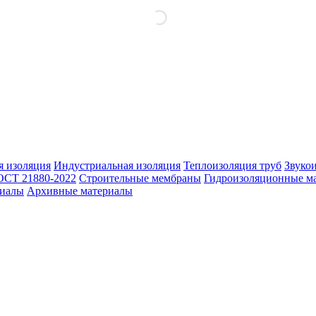
 изоляция
Индустриальная изоляция
Теплоизоляция труб
Звуко
ОСТ 21880-2022
Строительные мембраны
Гидроизоляционные м
риалы
Архивные материалы