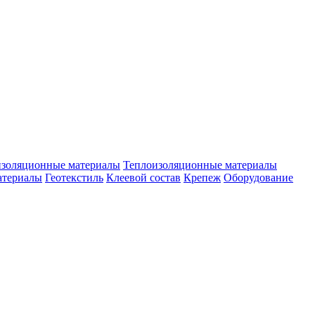
изоляционные материалы
Теплоизоляционные материалы
атериалы
Геотекстиль
Клеевой состав
Крепеж
Оборудование