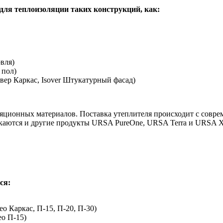
для теплоизоляции таких конструкций, как:
вля)
 пол)
вер Каркас, Isover Штукатурный фасад)
ционных материалов. Поставка утеплителя происходит с соврем
каются и другие продукты URSA PureOne, URSA Terra и URSA 
ся:
о Каркас, П-15, П-20, П-30)
ео П-15)