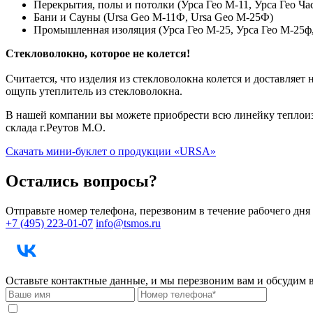
Перекрытия, полы и потолки (Урса Гео М-11, Урса Гео Час
Бани и Сауны (Ursa Geo М-11Ф, Ursa Geo М-25Ф)
Промышленная изоляция (Урса Гео М-25, Урса Гео М-25ф,
Стекловолокно, которое не колется!
Считается, что изделия из стекловолокна колется и доставляе
ощупь утеплитель из стекловолокна.
В нашей компании вы можете приобрести всю линейку теплоизо
склада г.Реутов М.О.
Скачать мини-буклет о продукции «URSA»
Остались вопросы?
Отправьте номер телефона, перезвоним в течение рабочего дня
+7 (495) 223-01-07
info@tsmos.ru
Оставьте контактные данные, и мы перезвоним вам и обсудим 