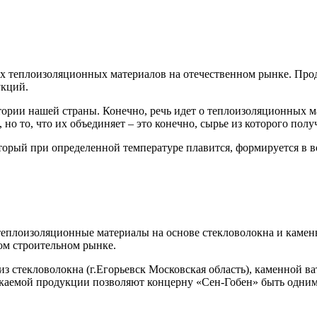
ых теплоизоляционных материалов на отечественном рынке. Прод
укций.
тории нашей страны. Конечно, речь идет о теплоизоляционных
но то, что их объединяет – это конечно, сырье из которого полу
торый при определенной температуре плавится, формируется в во
еплоизоляционные материалы на основе стекловолокна и каменн
ом строительном рынке.
з стекловолокна (г.Егорьевск Московская область), каменной ва
аемой продукции позволяют концерну «Сен-Гобен» быть одним 