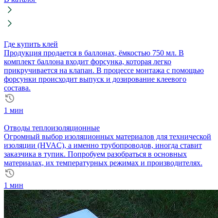
2000х1000х60
мм
Где купить клей
Продукция продается в баллонах, ёмкостью 750 мл. В
комплект баллона входит форсунка, которая легко
прикручивается на клапан. В процессе монтажа с помощью
форсунки происходит выпуск и дозирование клеевого
состава.
1 мин
Отводы теплоизоляционные
Огромный выбор изоляционных материалов для технической
изоляции (HVAC), а именно трубопроводов, иногда ставит
заказчика в тупик. Попробуем разобраться в основных
материалах, их температурных режимах и производителях.
1 мин