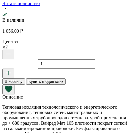
Читать полностью
В наличии
1 056,00
₽
Цена за
м2
Количество
товара
Вайред
Мат
В корзину
Купить в один клик
105
RWL
4000х1000х50
Описание
мм
Тепловая изоляция технологического и энергетического
оборудования, тепловых сетей, магистральных и
промышленных трубопроводов с температурой применения
до + 680 градусов. Вайред Мат 105 плотности покрыт сеткой
из гальванизированной проволоки. Без фольгированного