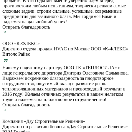
продаете. В эти годы мы вместе уверенно идем вперед,
противостоим любым испытаниям, творчески решаем самые
сложные задачи, строим сильные, успешные, современные
предприятия для взаимного блага. Мы гордимся Вами и
надеемся на дальнейший успех!
Открыть благадарность
ООО «К-ФЛЕКС»
Директор отдела продаж HVAC по Москве ООО «К-ФЛЕКС»
Витолс Райво
Нашему надежному партнеру ООО ГК «ТЕПЛОСИЛА» в
лице генерального директора Дмитрия Олеговича Салманова.
Выражаем искреннюю благодарность за плодотворное
сотрудничество, ощутимый вклад в развитие рынка
теплоизоляционных материалов и превосходный результат в
2016 году! Желаем отличных результатов в вашем нелегком
труде и надеемся на плодотворное сотрудничество!
Открыть благадарность
Компания «Дау Строительные Решения»
Директор по развитию бизнеса «Дау Строительные Решения»
Ю.М.Голубев