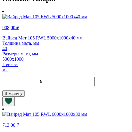
908,00
₽
Вайред Мат 105 RWL 5000х1000х40 мм
Толщина мата, мм
40
Размеры мата, мм
5000х1000
Цена за
м2
Количество
товара
Вайред
В корзину
Мат
105
RWL
5000х1000х40
мм
713,00
₽