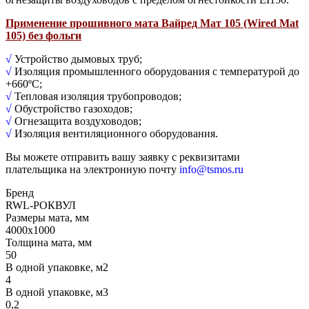
Применение прошивного мата Вайред Мат 105 (Wired Mat
105) без фольги
√
Устройство дымовых труб;
√
Изоляция промышленного оборудования с температурой до
+660ºС;
√
Тепловая изоляция трубопроводов;
√
Обустройство газоходов;
√
Огнезащита воздуховодов;
√
Изоляция вентиляционного оборудования.
Вы можете отправить вашу заявку с реквизитами
плательщика на электронную почту
info@tsmos.ru
Бренд
RWL-РОКВУЛ
Размеры мата, мм
4000х1000
Толщина мата, мм
50
В одной упаковке, м2
4
В одной упаковке, м3
0,2