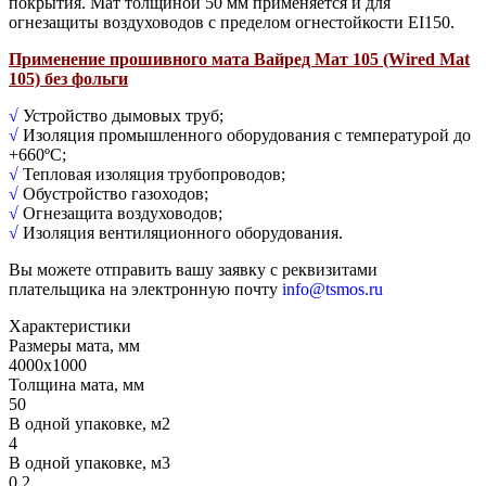
покрытия. Мат толщиной 50 мм применяется и для
огнезащиты воздуховодов с пределом огнестойкости EI150.
Применение прошивного мата Вайред Мат 105 (Wired Mat
105) без фольги
√
Устройство дымовых труб;
√
Изоляция промышленного оборудования с температурой до
+660ºС;
√
Тепловая изоляция трубопроводов;
√
Обустройство газоходов;
√
Огнезащита воздуховодов;
√
Изоляция вентиляционного оборудования.
Вы можете отправить вашу заявку с реквизитами
плательщика на электронную почту
info@tsmos.ru
Характеристики
Размеры мата, мм
4000х1000
Толщина мата, мм
50
В одной упаковке, м2
4
В одной упаковке, м3
0,2