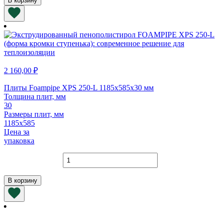
В корзину
Foampipe
XPS
100-
N
1200х600х30
мм
2 160,00
₽
Плиты Foampipe XPS 250-L 1185х585х30 мм
Толщина плит, мм
30
Размеры плит, мм
1185х585
Цена за
упаковка
Количество
товара
Плиты
В корзину
Foampipe
XPS
250-
L
1185х585х30