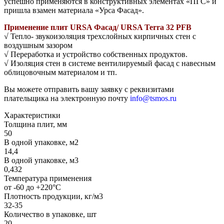
успешно применяются в конструктивных элементах «ПГС» и
пришла взамен материала «Урса Фасад».
Применение плит URSA Фасад/ URSA Terra 32 PFB
√ Тепло- звукоизоляция трехслойных кирпичных стен с
воздушным зазором
√ Переработка и устройство собственных продуктов.
√ Изоляция стен в системе вентилируемый фасад с навесным
облицовочным материалом и тп.
Вы можете отправить вашу заявку с реквизитами
плательщика на электронную почту
info@tsmos.ru
Характеристики
Толщина плит, мм
50
В одной упаковке, м2
14,4
В одной упаковке, м3
0,432
Температура применения
от -60 до +220°С
Плотность продукции, кг/м3
32-35
Количество в упаковке, шт
20