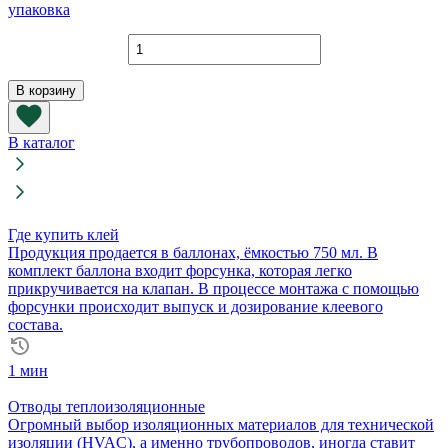
упаковка
Количество
товара
Плиты
В корзину
Foampipe
XPS
250-
В каталог
L
1185х585х40
мм
Где купить клей
Продукция продается в баллонах, ёмкостью 750 мл. В
комплект баллона входит форсунка, которая легко
прикручивается на клапан. В процессе монтажа с помощью
форсунки происходит выпуск и дозирование клеевого
состава.
1 мин
Отводы теплоизоляционные
Огромный выбор изоляционных материалов для технической
изоляции (HVAC), а именно трубопроводов, иногда ставит