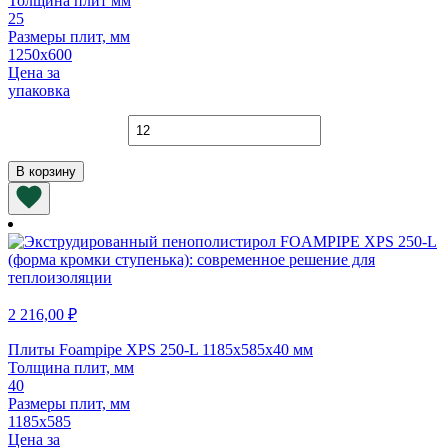
Толщина плит мм
25
Размеры плит, мм
1250х600
Цена за
упаковка
Количество
товара
Плиты
В корзину
URSA
П-60
1250х600х25
мм
2 216,00
₽
Плиты Foampipe XPS 250-L 1185х585х40 мм
Толщина плит, мм
40
Размеры плит, мм
1185х585
Цена за