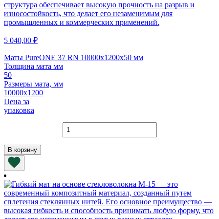
5 040,00
₽
Маты PureONE 37 RN 10000х1200х50 мм
Толщина мата мм
50
Размеры мата, мм
10000х1200
Цена за
упаковка
Количество
товара
Маты
В корзину
PureONE
37
RN
10000х1200х50
мм