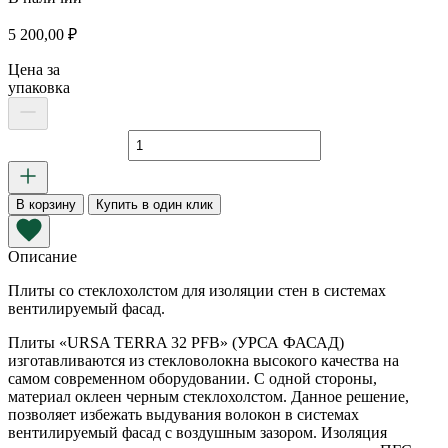
5 200,00
₽
Цена за
упаковка
Количество
товара
URSA
FASAD
В корзину
Купить в один клик
1200х600х50
мм
Описание
Плиты со стеклохолстом для изоляции стен в системах
вентилируемый фасад.
Плиты «URSA TERRA 32 PFB» (УРСА ФАСАД)
изготавливаются из стекловолокна высокого качества на
самом современном оборудовании. С одной стороны,
материал оклеен черным стеклохолстом. Данное решение,
позволяет избежать выдувания волокон в системах
вентилируемый фасад с воздушным зазором. Изоляция