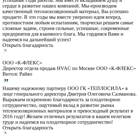
успешные годы работы. Мы вместе вкладываем душу и
сердце в развитие наших компаний. Мы-производим
качественный теплоизоляционный материал, Вы-успешно
продаете. В эти годы мы вместе уверенно идем вперед,
противостоим любым испытаниям, творчески решаем самые
сложные задачи, строим сильные, успешные, современные
предприятия для взаимного блага. Мы гордимся Вами и
надеемся на дальнейший успех!
Открыть благадарность
ООО «К-ФЛЕКС»
Директор отдела продаж HVAC по Москве ООО «К-ФЛЕКС»
Витолс Райво
Нашему надежному партнеру ООО ГК «ТЕПЛОСИЛА» в
лице генерального директора Дмитрия Олеговича Салманова.
Выражаем искреннюю благодарность за плодотворное
сотрудничество, ощутимый вклад в развитие рынка
теплоизоляционных материалов и превосходный результат в
2016 году! Желаем отличных результатов в вашем нелегком
труде и надеемся на плодотворное сотрудничество!
Открыть благадарность