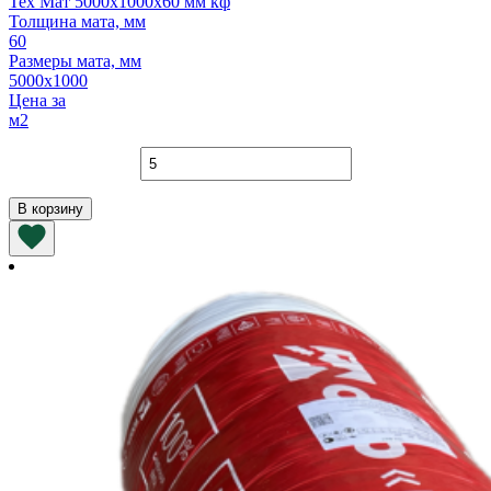
Тех Мат 5000х1000х60 мм кф
Толщина мата, мм
60
Размеры мата, мм
5000х1000
Цена за
м2
Количество
товара
Тех
В корзину
Мат
5000х1000х60
мм
кф