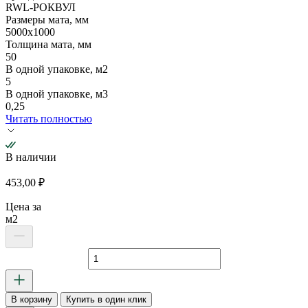
RWL-РОКВУЛ
Размеры мата, мм
5000х1000
Толщина мата, мм
50
В одной упаковке, м2
5
В одной упаковке, м3
0,25
Читать полностью
В наличии
453,00
₽
Цена за
м2
Количество
товара
Тех
Мат
В корзину
Купить в один клик
5000х1000х50