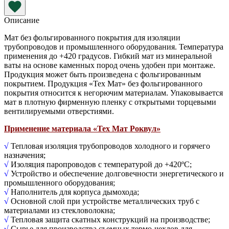
мм
Описание
Мат без фольгированного покрытия для изоляции
трубопроводов и промышленного оборудования. Температура
применения до +420 градусов. Гибкий мат из минеральной
ваты на основе каменных пород очень удобен при монтаже.
Продукция может быть произведена с фольгированным
покрытием. Продукция «Тех Мат» без фольгированного
покрытия относится к негорючим материалам. Упаковывается
мат в плотную фирменную пленку с открытыми торцевыми
вентилируемыми отверстиями.
Применение материала «Тех Мат Роквул»
√
Тепловая изоляция трубопроводов холодного и горячего
назначения;
√
Изоляция паропроводов с температурой до +420ºС;
√
Устройство и обеспечение долговечности энергетического и
промышленного оборудования;
√
Наполнитель для корпуса дымохода;
√
Основной слой при устройстве металлических труб с
материалами из стекловолокна;
√
Тепловая защита скатных конструкций на производстве;
√
Сырье для производства съемных термо-чехлов для