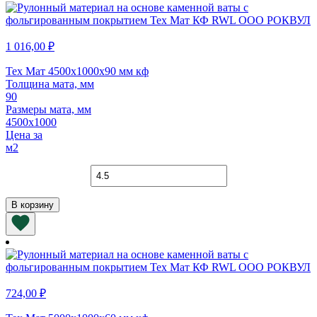
1 016,00
₽
Тех Мат 4500х1000х90 мм кф
Толщина мата, мм
90
Размеры мата, мм
4500х1000
Цена за
м2
Количество
товара
Тех
В корзину
Мат
4500х1000х90
мм
кф
724,00
₽