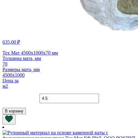
635,00
₽
Тех Мат 4500х1000х70 мм
Толщина мата, мм
70
Размеры мата, мм
4500х1000
Цена за
м2
Количество
товара
Тех
В корзину
Мат
4500х1000х70
мм