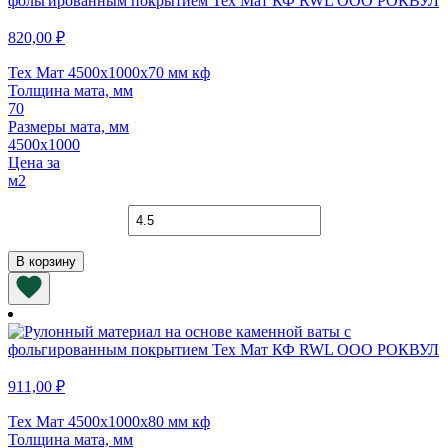
820,00
₽
Тех Мат 4500х1000х70 мм кф
Толщина мата, мм
70
Размеры мата, мм
4500х1000
Цена за
м2
Количество
товара
Тех
В корзину
Мат
4500х1000х70
мм
кф
911,00
₽
Тех Мат 4500х1000х80 мм кф
Толщина мата, мм