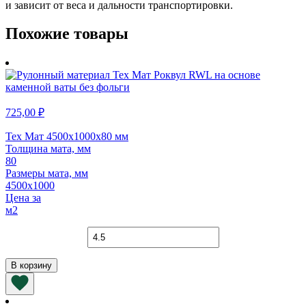
и зависит от веса и дальности транспортировки.
Похожие товары
725,00
₽
Тех Мат 4500х1000х80 мм
Толщина мата, мм
80
Размеры мата, мм
4500х1000
Цена за
м2
Количество
товара
Тех
В корзину
Мат
4500х1000х80
мм