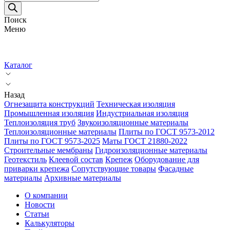
товаров
Поиск
Меню
Каталог
Назад
Огнезащита конструкций
Техническая изоляция
Промышленная изоляция
Индустриальная изоляция
Теплоизоляция труб
Звукоизоляционные материалы
Теплоизоляционные материалы
Плиты по ГОСТ 9573-2012
Плиты по ГОСТ 9573-2025
Маты ГОСТ 21880-2022
Строительные мембраны
Гидроизоляционные материалы
Геотекстиль
Клеевой состав
Крепеж
Оборудование для
приварки крепежа
Сопутствующие товары
Фасадные
материалы
Архивные материалы
О компании
Новости
Статьи
Калькуляторы