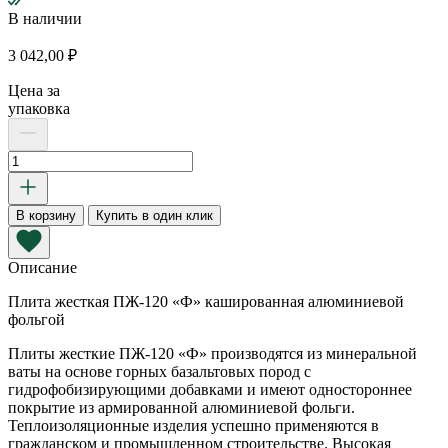
В наличии
3 042,00
₽
Цена за
упаковка
Количество
товара
Плита
теплоизоляционная
В корзину
Купить в один клик
ПЖ-120
"Ф"
1000х600х100
Описание
мм
Плита жесткая ПЖ-120 «Ф» кашированная алюминиевой
(фольга)
фольгой
Плиты жесткие ПЖ-120 «Ф» производятся из минеральной
ваты на основе горных базальтовых пород с
гидрофобизирующими добавками и имеют одностороннее
покрытие из армированной алюминиевой фольги.
Теплоизоляционные изделия успешно применяются в
гражданском и промышленном строительстве. Высокая