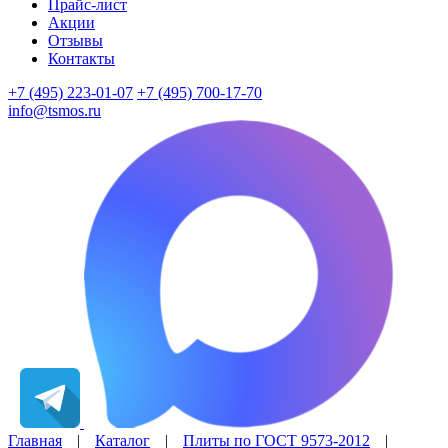
Прайс-лист
Акции
Отзывы
Контакты
+7 (495) 223-01-07
+7 (495) 700-17-70
info@tsmos.ru
Главная
|
Каталог
|
Плиты по ГОСТ 9573-2012
|