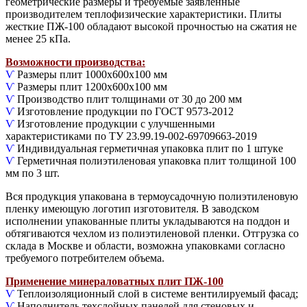
геометрические размеры и требуемые заявленные
производителем теплофизические характеристики. Плиты
жесткие ПЖ-100 обладают высокой прочностью на сжатия не
менее 25 кПа.
Возможности производства:
Ѵ
Размеры плит 1000х600х100 мм
Ѵ
Размеры плит 1200х600х100 мм
Ѵ
Производство плит толщинами от 30 до 200 мм
Ѵ
Изготовление продукции по ГОСТ 9573-2012
Ѵ
Изготовление продукции с улучшенными
характеристиками по ТУ 23.99.19-002-69709663-2019
Ѵ
Индивидуальная герметичная упаковка плит по 1 штуке
Ѵ
Герметичная полиэтиленовая упаковка плит толщиной 100
мм по 3 шт.
Вся продукция упакована в термоусадочную полиэтиленовую
пленку имеющую логотип изготовителя. В заводском
исполнении упакованные плиты укладываются на поддон и
обтягиваются чехлом из полиэтиленовой пленки. Отгрузка со
склада в Москве и области, возможна упаковками согласно
требуемого потребителем объема.
Применение минераловатных плит ПЖ-100
Ѵ
Теплоизоляционный слой в системе вентилируемый фасад;
Ѵ
Наполнитель техслойных панелей для стеновых и