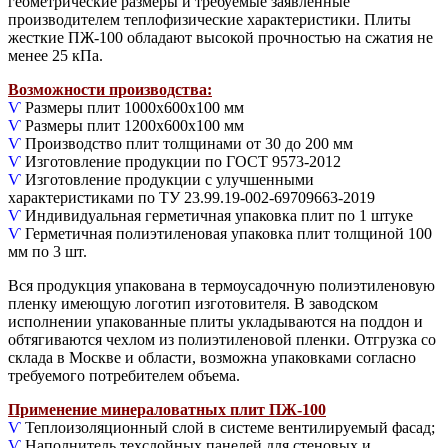
геометрические размеры и требуемые заявленные
производителем теплофизические характеристики. Плиты
жесткие ПЖ-100 обладают высокой прочностью на сжатия не
менее 25 кПа.
Возможности производства:
Ѵ
Размеры плит 1000х600х100 мм
Ѵ
Размеры плит 1200х600х100 мм
Ѵ
Производство плит толщинами от 30 до 200 мм
Ѵ
Изготовление продукции по ГОСТ 9573-2012
Ѵ
Изготовление продукции с улучшенными
характеристиками по ТУ 23.99.19-002-69709663-2019
Ѵ
Индивидуальная герметичная упаковка плит по 1 штуке
Ѵ
Герметичная полиэтиленовая упаковка плит толщиной 100
мм по 3 шт.
Вся продукция упакована в термоусадочную полиэтиленовую
пленку имеющую логотип изготовителя. В заводском
исполнении упакованные плиты укладываются на поддон и
обтягиваются чехлом из полиэтиленовой пленки. Отгрузка со
склада в Москве и области, возможна упаковками согласно
требуемого потребителем объема.
Применение минераловатных плит ПЖ-100
Ѵ
Теплоизоляционный слой в системе вентилируемый фасад;
Ѵ
Наполнитель техслойных панелей для стеновых и