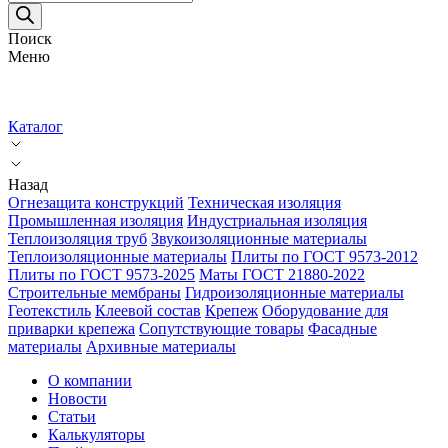
товаров
Поиск
Меню
Каталог
Назад
Огнезащита конструкций
Техническая изоляция
Промышленная изоляция
Индустриальная изоляция
Теплоизоляция труб
Звукоизоляционные материалы
Теплоизоляционные материалы
Плиты по ГОСТ 9573-2012
Плиты по ГОСТ 9573-2025
Маты ГОСТ 21880-2022
Строительные мембраны
Гидроизоляционные материалы
Геотекстиль
Клеевой состав
Крепеж
Оборудование для
приварки крепежа
Сопутствующие товары
Фасадные
материалы
Архивные материалы
О компании
Новости
Статьи
Калькуляторы