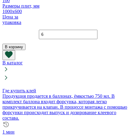
100
Размеры плит, мм
1000х600
Цена за
упаковка
Количество
товара
Плита
В корзину
теплоизоляционная
ПМ-40
1000х600х100
В каталог
мм
Где купить клей
Продукция продается в баллонах, ёмкостью 750 мл. В
комплект баллона входит форсунка, которая легко
прикручивается на клапан. В процессе монтажа с помощью
форсунки происходит выпуск и дозирование клеевого
состава.
1 мин