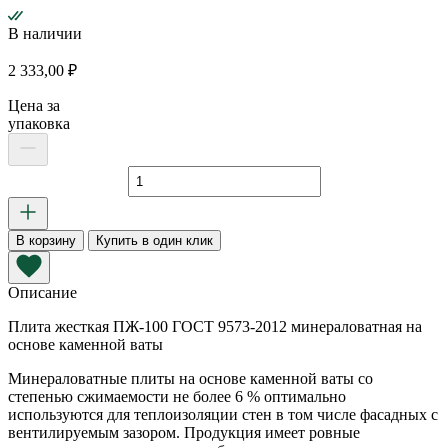
В наличии
2 333,00
₽
Цена за
упаковка
Количество
товара
Плита
теплоизоляционная
В корзину
Купить в один клик
ПЖ-100
1000х600х100
мм
Описание
Плита жесткая ПЖ-100 ГОСТ 9573-2012 минераловатная на
основе каменной ваты
Минераловатные плиты на основе каменной ваты со
степенью сжимаемости не более 6 % оптимально
используются для теплоизоляции стен в том числе фасадных с
вентилируемым зазором. Продукция имеет ровные