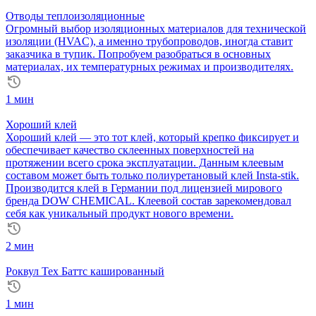
Отводы теплоизоляционные
Огромный выбор изоляционных материалов для технической
изоляции (HVAC), а именно трубопроводов, иногда ставит
заказчика в тупик. Попробуем разобраться в основных
материалах, их температурных режимах и производителях.
1 мин
Хороший клей
Хороший клей — это тот клей, который крепко фиксирует и
обеспечивает качество склеенных поверхностей на
протяжении всего срока эксплуатации. Данным клеевым
составом может быть только полиуретановый клей Insta-stik.
Производится клей в Германии под лицензией мирового
бренда DOW CHEMICAL. Клеевой состав зарекомендовал
себя как уникальный продукт нового времени.
2 мин
Роквул Тех Баттс кашированный
1 мин