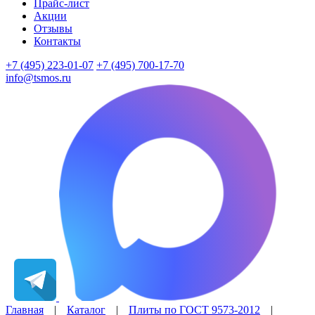
Прайс-лист
Акции
Отзывы
Контакты
+7 (495) 223-01-07
+7 (495) 700-17-70
info@tsmos.ru
Главная
|
Каталог
|
Плиты по ГОСТ 9573-2012
|