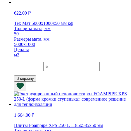
622,00
₽
Тех Мат 5000х1000х50 мм кф
Толщина мата, мм
50
Размеры мата, мм
5000х1000
Цена за
м2
Количество
товара
Тех
В корзину
Мат
5000х1000х50
мм
кф
1 664,00
₽
Плиты Foampipe XPS 250-L 1185х585х50 мм
Толщина плит, мм