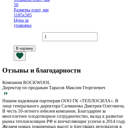
50
Размеры плит, мм
1185х585
Цена за
упаковка
Количество
товара
Плиты
В корзину
Foampipe
XPS
250-
L
Отзывы и благодарности
1185х585х50
мм
Компания ROCKWOOL
Директор по продажам Тарасов Максим Георгиевич
Нашим надежным партнерам ООО ГК «ТЕПЛОСИЛА». В
лице генерального директора Салманова Дмитрия Олеговича.
В честь 10-летнего юбилея компании. Благодарим за
многолетнее плодотворное сотрудничество, вклад в развитие
рынка теплоизоляции РФ и впечатляющие успехи в 2014 году.
Желаем новых покоренных высот и блестящих результатов в