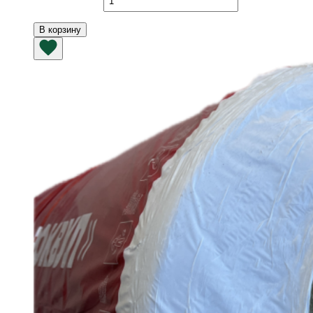
товара
URSA
В корзину
M-
25
9000х1200х50
мм