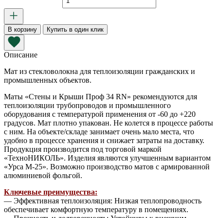
товара
Маты
34
В корзину
Купить в один клик
RN
Стены
и
Описание
крыши
Проф
Мат из стекловолокна для теплоизоляции гражданских и
9600х1220х50
промышленных объектов.
мм
Маты «Стены и Крыши Проф 34 RN» рекомендуются для
теплоизоляции трубопроводов и промышленного
оборудования с температурой применения от -60 до +220
градусов. Мат плотно упакован. Не колется в процессе работы
с ним. На объекте/складе занимает очень мало места, что
удобно в процессе хранения и снижает затраты на доставку.
Продукция производится под торговой маркой
«ТехноНИКОЛЬ». Изделия являются улучшенным вариантом
«Урса М-25». Возможно производство матов с армированной
алюминиевой фольгой.
Ключевые преимущества:
— Эффективная теплоизоляция: Низкая теплопроводность
обеспечивает комфортную температуру в помещениях.