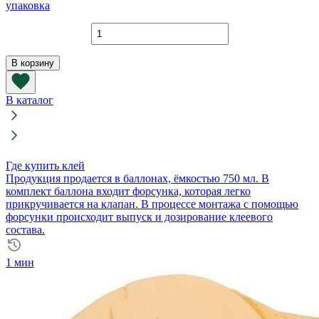
упаковка
Количество
товара
Плиты
В корзину
Foampipe
XPS
100-
В каталог
N
1200х600х30
мм
Где купить клей
Продукция продается в баллонах, ёмкостью 750 мл. В
комплект баллона входит форсунка, которая легко
прикручивается на клапан. В процессе монтажа с помощью
форсунки происходит выпуск и дозирование клеевого
состава.
1 мин