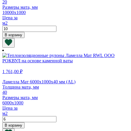
20
Размеры мата, мм
10000х1000
Цена за
м2
Количество
товара
В корзину
Ламелла
Мат
10000х1000х20
мм
(AL)
1 761,00
₽
Ламелла Мат 6000х1000х40 мм (AL)
Толщина мата, мм
40
Размеры мата, мм
6000х1000
Цена за
м2
Количество
товара
В корзину
Ламелла