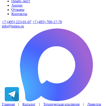
Прайс-лист
Акции
Отзывы
Контакты
+7 (495) 223-01-07
+7 (495) 700-17-70
info@tsmos.ru
Главная
|
Каталог
|
Техническая изоляция
|
Ламелла