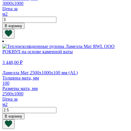
3000х1000
Цена за
м2
Количество
товара
В корзину
Ламелла
Мат
3000х1000х80
мм
(AL)
3 448,00
₽
Ламелла Мат 2500х1000х100 мм (AL)
Толщина мата, мм
100
Размеры мата, мм
2500х1000
Цена за
м2
Количество
товара
В корзину
Ламелла
Мат
2500х1000х100