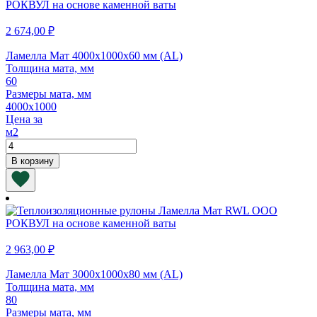
(AL)
2 674,00
₽
Ламелла Мат 4000х1000х60 мм (AL)
Толщина мата, мм
60
Размеры мата, мм
4000х1000
Цена за
м2
Количество
товара
В корзину
Ламелла
Мат
4000х1000х60
мм
(AL)
2 963,00
₽
Ламелла Мат 3000х1000х80 мм (AL)
Толщина мата, мм
80
Размеры мата, мм