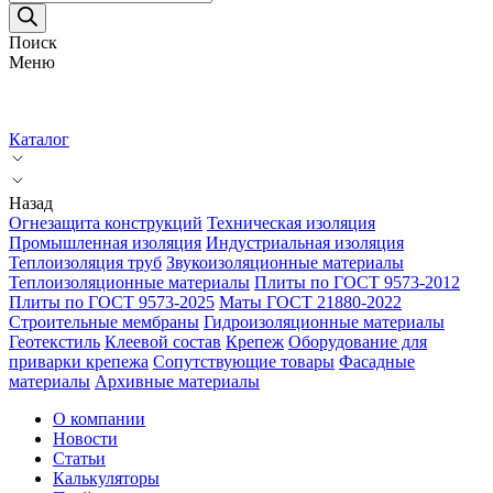
товаров
Поиск
Меню
Каталог
Назад
Огнезащита конструкций
Техническая изоляция
Промышленная изоляция
Индустриальная изоляция
Теплоизоляция труб
Звукоизоляционные материалы
Теплоизоляционные материалы
Плиты по ГОСТ 9573-2012
Плиты по ГОСТ 9573-2025
Маты ГОСТ 21880-2022
Строительные мембраны
Гидроизоляционные материалы
Геотекстиль
Клеевой состав
Крепеж
Оборудование для
приварки крепежа
Сопутствующие товары
Фасадные
материалы
Архивные материалы
О компании
Новости
Статьи
Калькуляторы