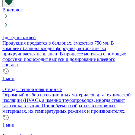
Мат
6000х1000х40
В каталог
мм
(AL)
Где купить клей
Продукция продается в баллонах, ёмкостью 750 мл. В
комплект баллона входит форсунка, которая легко
прикручивается на клапан. В процессе монтажа с помощью
форсунки происходит выпуск и дозирование клеевого
состава.
1 мин
Отводы теплоизоляционные
Огромный выбор изоляционных материалов для технической
изоляции (HVAC), а именно трубопроводов, иногда ставит
заказчика в тупик. Попробуем разобраться в основных
материалах, их температурных режимах и производителях.
1 мин