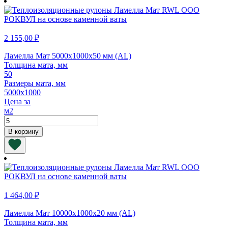
мм
(AL)
2 155,00
₽
Ламелла Мат 5000х1000х50 мм (AL)
Толщина мата, мм
50
Размеры мата, мм
5000х1000
Цена за
м2
Количество
товара
В корзину
Ламелла
Мат
5000х1000х50
мм
(AL)
1 464,00
₽
Ламелла Мат 10000х1000х20 мм (AL)
Толщина мата, мм