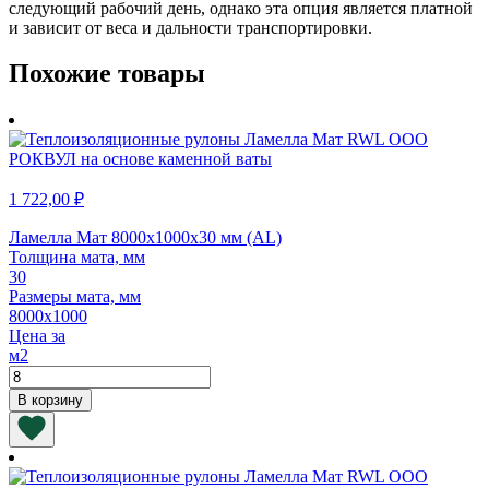
следующий рабочий день, однако эта опция является платной
и зависит от веса и дальности транспортировки.
Похожие товары
1 722,00
₽
Ламелла Мат 8000х1000х30 мм (AL)
Толщина мата, мм
30
Размеры мата, мм
8000х1000
Цена за
м2
Количество
товара
В корзину
Ламелла
Мат
8000х1000х30
мм