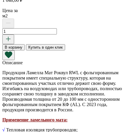
1 648,00
₽
Цена за
м2
Количество
товара
Ламелла
Мат
В корзину
Купить в один клик
9000х1000х25
мм
(AL)
Описание
Продукция Ламелла Мат Роквул RWL с фольгированным
покрытием имеет специальную структуру, которая на
смонтированных участках отлично держит свою форму.
Изгибаясь на воздуховодах или трубопроводах, полностью
сохраняет свою толщину в заводском исполнении.
Производимая толщина от 20 до 100 мм с односторонним
фольгированным покрытием КФ (AL). С 2023 года,
продукция производится в России.
Применение ламельного мата:
√
Тепловая изоляция трубопроводов;