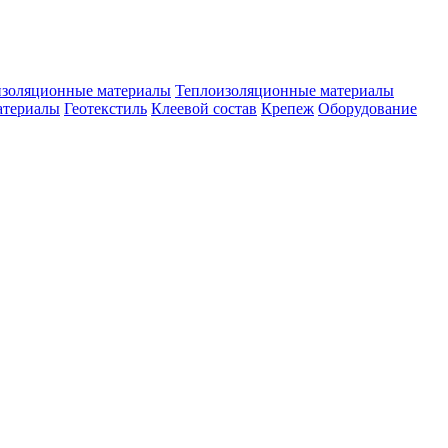
изоляционные материалы
Теплоизоляционные материалы
атериалы
Геотекстиль
Клеевой состав
Крепеж
Оборудование