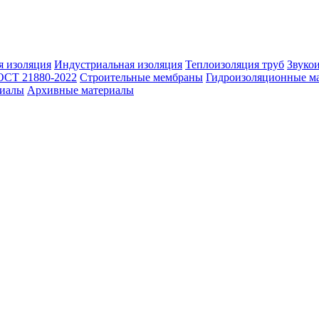
 изоляция
Индустриальная изоляция
Теплоизоляция труб
Звуко
ОСТ 21880-2022
Строительные мембраны
Гидроизоляционные м
риалы
Архивные материалы