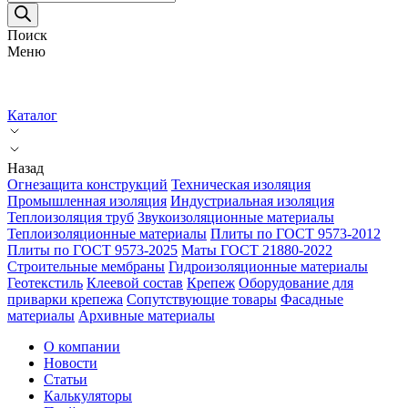
товаров
Поиск
Меню
Каталог
Назад
Огнезащита конструкций
Техническая изоляция
Промышленная изоляция
Индустриальная изоляция
Теплоизоляция труб
Звукоизоляционные материалы
Теплоизоляционные материалы
Плиты по ГОСТ 9573-2012
Плиты по ГОСТ 9573-2025
Маты ГОСТ 21880-2022
Строительные мембраны
Гидроизоляционные материалы
Геотекстиль
Клеевой состав
Крепеж
Оборудование для
приварки крепежа
Сопутствующие товары
Фасадные
материалы
Архивные материалы
О компании
Новости
Статьи
Калькуляторы