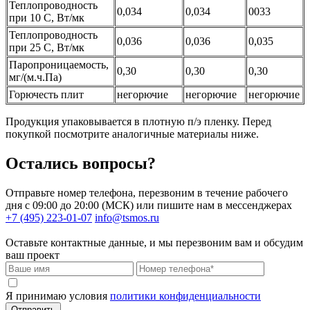
Теплопроводность
0,034
0,034
0033
при 10 С, Вт/мк
Теплопроводность
0,036
0,036
0,035
при 25 С, Вт/мк
Паропроницаемость,
0,30
0,30
0,30
мг/(м.ч.Па)
Горючесть плит
негорючие
негорючие
негорючие
Продукция упаковывается в плотную п/э пленку. Перед
покупкой посмотрите аналогичные материалы ниже.
Остались вопросы?
Отправьте номер телефона, перезвоним в течение рабочего
дня с 09:00 до 20:00 (МСК) или пишите нам в мессенджерах
+7 (495) 223-01-07
info@tsmos.ru
Оставьте контактные данные, и мы перезвоним вам и обсудим
ваш проект
Я принимаю условия
политики конфиденциальности
Отправить