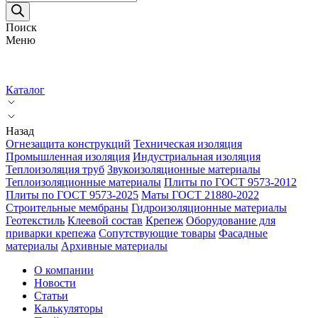
товаров
Поиск
Меню
Каталог
Назад
Огнезащита конструкций
Техническая изоляция
Промышленная изоляция
Индустриальная изоляция
Теплоизоляция труб
Звукоизоляционные материалы
Теплоизоляционные материалы
Плиты по ГОСТ 9573-2012
Плиты по ГОСТ 9573-2025
Маты ГОСТ 21880-2022
Строительные мембраны
Гидроизоляционные материалы
Геотекстиль
Клеевой состав
Крепеж
Оборудование для
приварки крепежа
Сопутствующие товары
Фасадные
материалы
Архивные материалы
О компании
Новости
Статьи
Калькуляторы