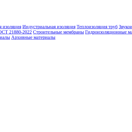
 изоляция
Индустриальная изоляция
Теплоизоляция труб
Звуко
ОСТ 21880-2022
Строительные мембраны
Гидроизоляционные м
риалы
Архивные материалы