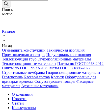
товаров
Поиск
Меню
Каталог
Назад
Огнезащита конструкций
Техническая изоляция
Промышленная изоляция
Индустриальная изоляция
Теплоизоляция труб
Звукоизоляционные материалы
Теплоизоляционные материалы
Плиты по ГОСТ 9573-2012
Плиты по ГОСТ 9573-2025
Маты ГОСТ 21880-2022
Строительные мембраны
Гидроизоляционные материалы
Геотекстиль
Клеевой состав
Крепеж
Оборудование для
приварки крепежа
Сопутствующие товары
Фасадные
материалы
Архивные материалы
О компании
Новости
Статьи
Калькуляторы