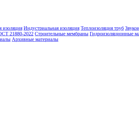
 изоляция
Индустриальная изоляция
Теплоизоляция труб
Звуко
ОСТ 21880-2022
Строительные мембраны
Гидроизоляционные м
риалы
Архивные материалы