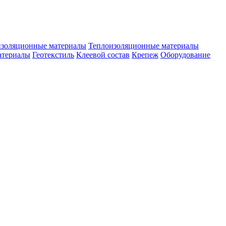
изоляционные материалы
Теплоизоляционные материалы
атериалы
Геотекстиль
Клеевой состав
Крепеж
Оборудование