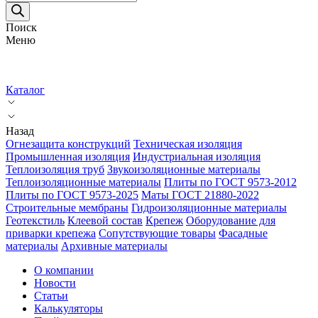
товаров
Поиск
Меню
Каталог
Назад
Огнезащита конструкций
Техническая изоляция
Промышленная изоляция
Индустриальная изоляция
Теплоизоляция труб
Звукоизоляционные материалы
Теплоизоляционные материалы
Плиты по ГОСТ 9573-2012
Плиты по ГОСТ 9573-2025
Маты ГОСТ 21880-2022
Строительные мембраны
Гидроизоляционные материалы
Геотекстиль
Клеевой состав
Крепеж
Оборудование для
приварки крепежа
Сопутствующие товары
Фасадные
материалы
Архивные материалы
О компании
Новости
Статьи
Калькуляторы