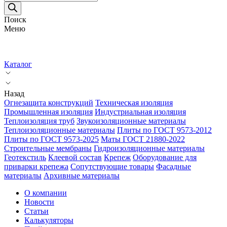
товаров
Поиск
Меню
Каталог
Назад
Огнезащита конструкций
Техническая изоляция
Промышленная изоляция
Индустриальная изоляция
Теплоизоляция труб
Звукоизоляционные материалы
Теплоизоляционные материалы
Плиты по ГОСТ 9573-2012
Плиты по ГОСТ 9573-2025
Маты ГОСТ 21880-2022
Строительные мембраны
Гидроизоляционные материалы
Геотекстиль
Клеевой состав
Крепеж
Оборудование для
приварки крепежа
Сопутствующие товары
Фасадные
материалы
Архивные материалы
О компании
Новости
Статьи
Калькуляторы