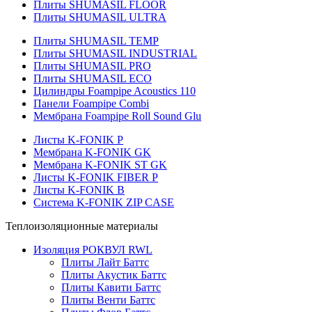
Плиты SHUMASIL FLOOR
Плиты SHUMASIL ULTRA
Плиты SHUMASIL TEMP
Плиты SHUMASIL INDUSTRIAL
Плиты SHUMASIL PRO
Плиты SHUMASIL ECO
Цилиндры Foampipe Acoustics 110
Панели Foampipe Combi
Мембрана Foampipe Roll Sound Glu
Листы K-FONIK P
Мембрана K-FONIK GK
Мембрана K-FONIK ST GK
Листы K-FONIK FIBER P
Листы K-FONIK B
Система K-FONIK ZIP CASE
Теплоизоляционные материалы
Изоляция РОКВУЛ RWL
Плиты Лайт Баттс
Плиты Акустик Баттс
Плиты Кавити Баттс
Плиты Венти Баттс