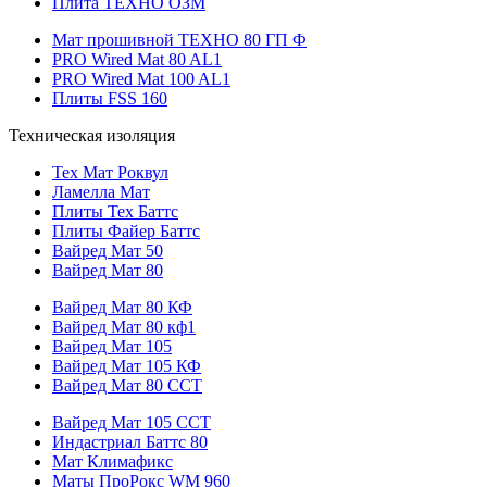
Плита ТЕХНО ОЗМ
Мат прошивной ТЕХНО 80 ГП Ф
PRO Wired Mat 80 AL1
PRO Wired Mat 100 AL1
Плиты FSS 160
Техническая изоляция
Тех Мат Роквул
Ламелла Мат
Плиты Тех Баттс
Плиты Файер Баттс
Вайред Мат 50
Вайред Мат 80
Вайред Мат 80 КФ
Вайред Мат 80 кф1
Вайред Мат 105
Вайред Мат 105 КФ
Вайред Мат 80 ССТ
Вайред Мат 105 ССТ
Индастриал Баттс 80
Мат Климафикс
Маты ПроРокс WM 960