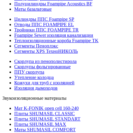
Полуцилиндры Foampipe Acoustics BF
Маты базальтовые
Цилиндры ППС Foampipe SP
Отводы ППС FOAMPIPE EL
Тройники ППС FOAMPIPE TR
Foampipe Sewer изоляция канализации
Теплоизоляционные короба Foampipe TK
Сегменты Пеноплэкс
Сегменты XPS ТехноНИКОЛЬ
Скорлупа из пенополистирола
Скорлупы фольгированные
ППУ скорлупа
Утепление колодца
Кожухи для труб с изоляцией
Изоляция дымоходов
Звукоизоляционные материалы
Мат K-FONIK open cell 160-240
Плиты SHUMASIL CLASSIC
Плиты SHUMASIL STANDART
Плиты SHUMASIL MAX
Маты SHUMASIL COMFORT